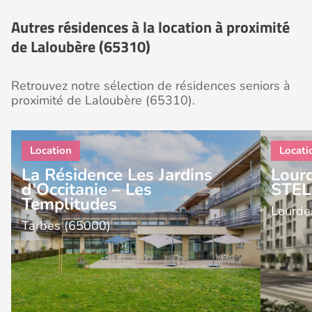
Autres résidences à la location à proximité
de Laloubère (65310)
Retrouvez notre sélection de résidences seniors à
proximité de Laloubère (65310).
La Résidence Les Jardins
Lour
d’Occitanie – Les
STE
Templitudes
Lourde
Tarbes (65000)