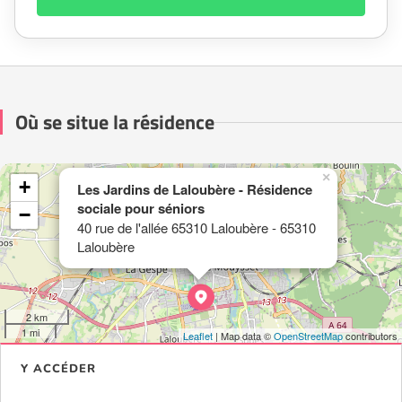
Où se situe la résidence
×
+
Les Jardins de Laloubère - Résidence
sociale pour séniors
−
40 rue de l'allée 65310 Laloubère - 65310
Laloubère
2 km
1 mi
Leaflet
| Map data ©
OpenStreetMap
contributors
Y ACCÉDER