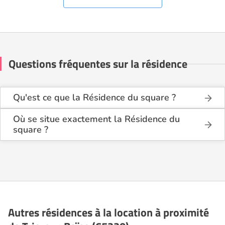
Questions fréquentes sur la résidence
Qu'est ce que la Résidence du square ?
La Résidence du square est une résidence seniors
de type résidence services seniors .
Où se situe exactement la Résidence du
square ?
Cette résidence du secteur privé se situe à Trie-sur-
La Résidence du square est située 47 rue du pic du
Baïse (65220).
midi à Trie-sur-Baïse (65220), dans les Hautes
Pyrénées (65).
Autres résidences à la location à proximité