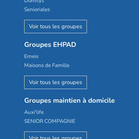
Domitys
Senioriales
Nohée
Les Résidentiels
Ovelia
Groupes EHPAD
Mobicap
Domusvi
Emeis
Happy Senior
Maisons de Famille
Espace et vie
Korian
Aquarelia
Emera
Nexity edenea
Colisée
Les jardins d'Arcadie
Groupes maintien à domicile
Groupe SOS
Occitalia
Le Noble Âge
Auxi'life
Appartseniors
Almage
SENIOR COMPAGNIE
Villa beausoleil
Pavonis santé
AGE D'OR Services
Reseda
Résidalya