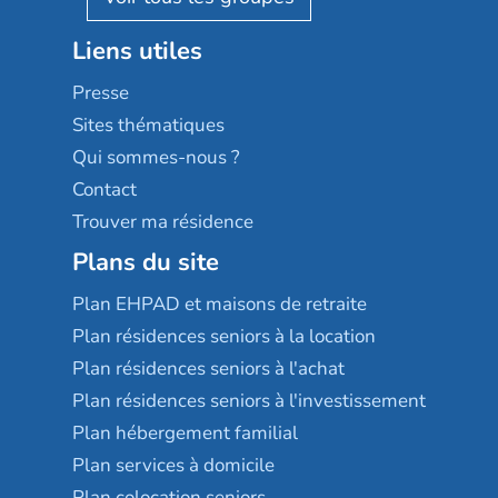
Stella management
Groupe aplus
Liens utiles
Les villages d'or
Sérénys
Presse
Résidences services Villa Médicis
Sites thématiques
Qui sommes-nous ?
Contact
Trouver ma résidence
Plans du site
Plan EHPAD et maisons de retraite
Plan résidences seniors à la location
Plan résidences seniors à l'achat
Plan résidences seniors à l'investissement
Plan hébergement familial
Plan services à domicile
Plan colocation seniors