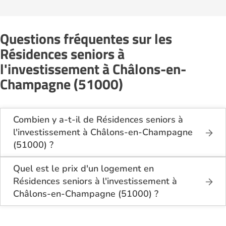
Questions fréquentes sur les
Résidences seniors à
l'investissement à Châlons-en-
Champagne (51000)
Combien y a-t-il de Résidences seniors à
l'investissement à Châlons-en-Champagne
(51000) ?
Sur le site Logement-seniors.com, on recense
actuellement 1 Résidences seniors à
Quel est le prix d'un logement en
l'investissement à Châlons-en-Champagne (51000).
Résidences seniors à l'investissement à
Châlons-en-Champagne (51000) ?
Le tarif minimum d'un logement en Résidences
seniors à l'investissement à Châlons-en-