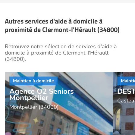
Autres services d'aide à domicile à
proximité de Clermont-l'Hérault (34800)
Retrouvez notre sélection de services d'aide à
domicile à proximité de Clermont-l'Hérault
(34800).
Agence O2 Seniors
DEST
Montpellier
Castel
Montpellier (34000)