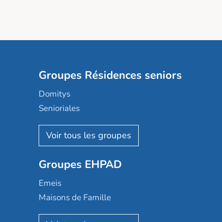
Groupes Résidences seniors
Domitys
Senioriales
Nohée
Les Résidentiels
Ovelia
Groupes EHPAD
Mobicap
Domusvi
Emeis
Happy Senior
Maisons de Famille
Espace et vie
Korian