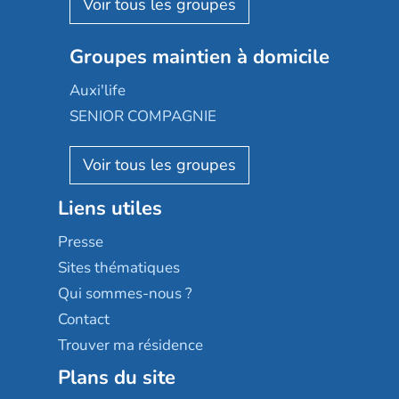
Aquarelia
Emera
Nexity edenea
Colisée
Les jardins d'Arcadie
Groupes maintien à domicile
Groupe SOS
Occitalia
Le Noble Âge
Auxi'life
Appartseniors
Almage
SENIOR COMPAGNIE
Villa beausoleil
Pavonis santé
AGE D'OR Services
Reseda
Résidalya
Stella management
Groupe aplus
Liens utiles
Les villages d'or
Sérénys
Presse
Résidences services Villa Médicis
Sites thématiques
Qui sommes-nous ?
Contact
Trouver ma résidence
Plans du site