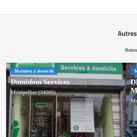
Autres
Retrou
Domidom Services
D
M
Montpellier (34000)
Mo