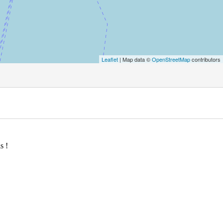
Leaflet
| Map data ©
OpenStreetMap
contributors
s !