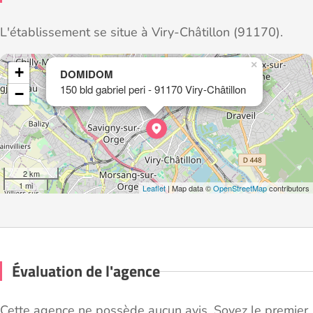
L'établissement se situe à Viry-Châtillon (91170).
×
+
DOMIDOM
150 bld gabriel peri - 91170 Viry-Châtillon
−
2 km
1 mi
Leaflet
| Map data ©
OpenStreetMap
contributors
Évaluation de l'agence
Cette agence ne possède aucun avis. Soyez le premier