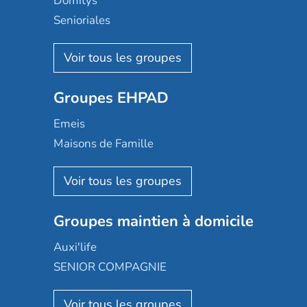
Domitys
Senioriales
Nohée
Les Résidentiels
Ovelia
Groupes EHPAD
Mobicap
Domusvi
Emeis
Happy Senior
Maisons de Famille
Espace et vie
Korian
Aquarelia
Emera
Nexity edenea
Colisée
Les jardins d'Arcadie
Groupes maintien à domicile
Groupe SOS
Occitalia
Le Noble Âge
Auxi'life
Appartseniors
Almage
SENIOR COMPAGNIE
Villa beausoleil
Pavonis santé
AGE D'OR Services
Reseda
Résidalya