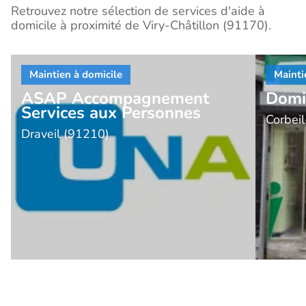
Retrouvez notre sélection de services d'aide à
domicile à proximité de Viry-Châtillon (91170).
ASAP Accompagnement
Domi
Services aux Personnes
Corbei
Draveil (91210)