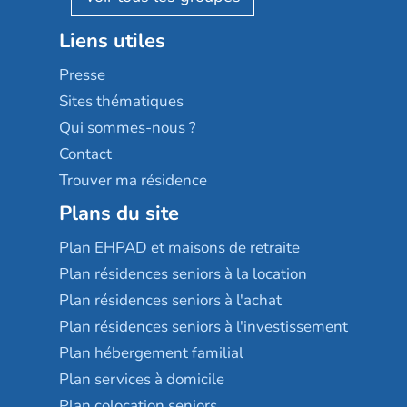
Stella management
Groupe aplus
Liens utiles
Les villages d'or
Sérénys
Presse
Résidences services Villa Médicis
Sites thématiques
Qui sommes-nous ?
Contact
Trouver ma résidence
Plans du site
Plan EHPAD et maisons de retraite
Plan résidences seniors à la location
Plan résidences seniors à l'achat
Plan résidences seniors à l'investissement
Plan hébergement familial
Plan services à domicile
Plan colocation seniors