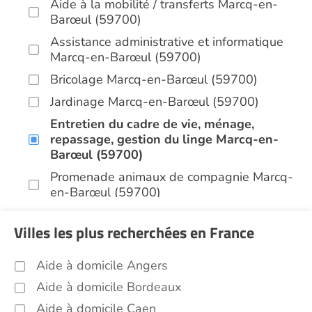
Aide à la mobilité / transferts Marcq-en-
Barœul (59700)
Assistance administrative et informatique
Marcq-en-Barœul (59700)
Bricolage Marcq-en-Barœul (59700)
Jardinage Marcq-en-Barœul (59700)
Entretien du cadre de vie, ménage,
repassage, gestion du linge Marcq-en-
Barœul (59700)
Promenade animaux de compagnie Marcq-
en-Barœul (59700)
Soins esthétiques Marcq-en-Barœul
Villes les plus recherchées en France
(59700)
Autres aides à domicile Marcq-en-Barœul
Aide à domicile Angers
(59700)
Aide à domicile Bordeaux
Voir toutes les aides à domicile à Marcq-en-
Barœul (59700)
Aide à domicile Caen