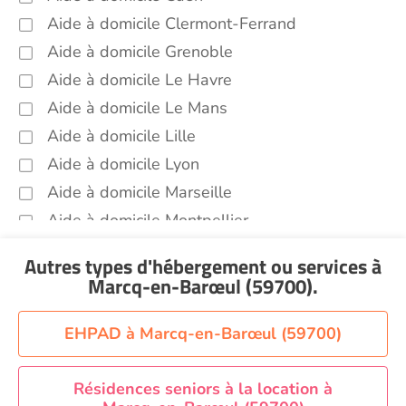
Aide à domicile Clermont-Ferrand
Aide à domicile Grenoble
Aide à domicile Le Havre
Aide à domicile Le Mans
Aide à domicile Lille
Aide à domicile Lyon
Aide à domicile Marseille
Aide à domicile Montpellier
Aide à domicile Nantes
Autres types d'hébergement ou services
à
Aide à domicile Nice
Marcq-en-Barœul (59700)
.
Aide à domicile Nîmes
Aide à domicile Orléans
EHPAD à Marcq-en-Barœul (59700)
Aide à domicile Paris
Aide à domicile Perpignan
Résidences seniors à la location à