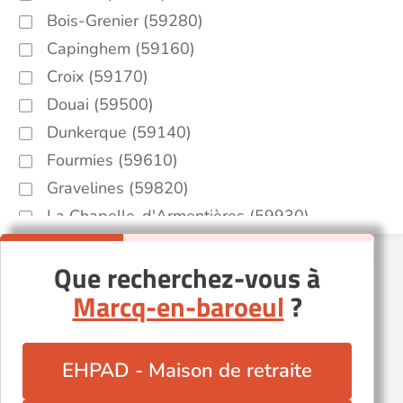
Bois-Grenier (59280)
Capinghem (59160)
Croix (59170)
Douai (59500)
Dunkerque (59140)
Fourmies (59610)
Gravelines (59820)
La Chapelle-d'Armentières (59930)
Lille (59000)
Que recherchez-vous à
Maubeuge (59600)
Marcq-en-baroeul
?
Roost-Warendin (59286)
Roubaix (59100)
Steenvoorde (59114)
EHPAD - Maison de retraite
Tourcoing (59200)