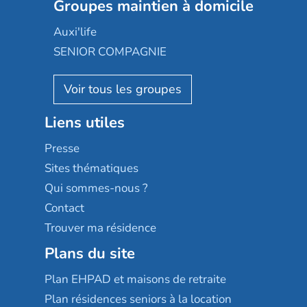
Les jardins d'Arcadie
Groupes maintien à domicile
Groupe SOS
Occitalia
Le Noble Âge
Auxi'life
Appartseniors
Almage
SENIOR COMPAGNIE
Villa beausoleil
Pavonis santé
AGE D'OR Services
Reseda
Résidalya
Stella management
Groupe aplus
Liens utiles
Les villages d'or
Sérénys
Presse
Résidences services Villa Médicis
Sites thématiques
Qui sommes-nous ?
Contact
Trouver ma résidence
Plans du site
Plan EHPAD et maisons de retraite
Plan résidences seniors à la location