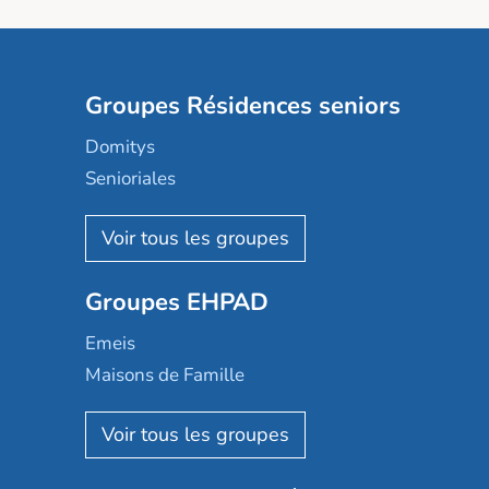
Groupes Résidences seniors
Domitys
Senioriales
Nohée
Les Résidentiels
Ovelia
Groupes EHPAD
Mobicap
Domusvi
Emeis
Happy Senior
Maisons de Famille
Espace et vie
Korian
Aquarelia
Emera
Nexity edenea
Colisée