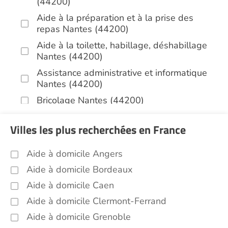
(44200)
Aide à la préparation et à la prise des
repas Nantes (44200)
Aide à la toilette, habillage, déshabillage
Nantes (44200)
Assistance administrative et informatique
Nantes (44200)
Bricolage Nantes (44200)
Garde de nuit Nantes (44200)
Villes les plus recherchées en France
Jardinage Nantes (44200)
Aide aux courses Nantes (44200)
Aide à domicile Angers
Entretien du cadre de vie, ménage,
Aide à domicile Bordeaux
repassage, gestion du linge Nantes
Aide à domicile Caen
(44200)
Aide à domicile Clermont-Ferrand
Portage de repas Nantes (44200)
Aide à domicile Grenoble
Sorties (promenades, rendez-vous