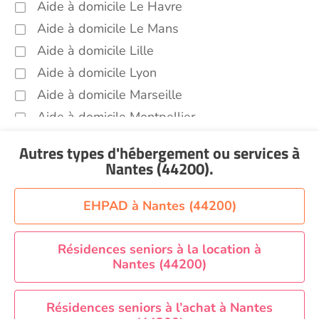
médicaux...) Nantes (44200)
Aide à domicile Le Havre
Promenade animaux de compagnie Nantes
Aide à domicile Le Mans
(44200)
Aide à domicile Lille
Soins esthétiques Nantes (44200)
Aide à domicile Lyon
Autres aides à domicile Nantes (44200)
Aide à domicile Marseille
Voir toutes les aides à domicile à Nantes (44200)
Aide à domicile Montpellier
Aide à domicile Nantes
Autres types d'hébergement ou services
à
Aide à domicile Nice
Nantes (44200)
.
Aide à domicile Nîmes
Aide à domicile Orléans
EHPAD à Nantes (44200)
Aide à domicile Paris
Aide à domicile Perpignan
Résidences seniors à la location à
Nantes (44200)
Aide à domicile Rennes
Aide à domicile Saint-Etienne
Résidences seniors à l’achat à Nantes
Aide à domicile Toulouse