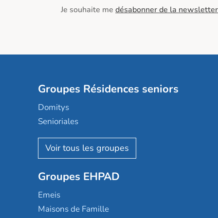
Je souhaite me
désabonner de la newsletter
Groupes Résidences seniors
Domitys
Senioriales
Nohée
Les Résidentiels
Ovelia
Groupes EHPAD
Mobicap
Domusvi
Emeis
Happy Senior
Maisons de Famille