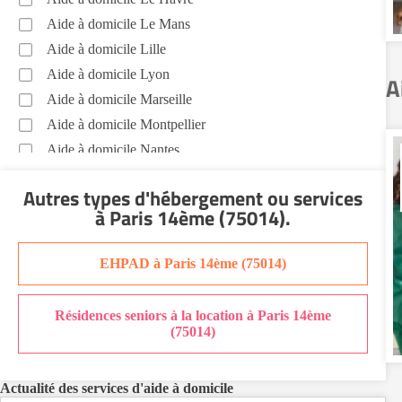
Soins esthétiques Paris 14ème (75014)
Aide à domicile Le Mans
Autres aides à domicile Paris 14ème (75014)
Aide à domicile Lille
Voir toutes les aides à domicile à Paris 14ème (75014)
Aide à domicile Lyon
A
Aide à domicile Marseille
Aide à domicile Montpellier
Aide à domicile Nantes
Aide à domicile Nice
Autres types d'hébergement ou services
Aide à domicile Nîmes
à Paris 14ème (75014)
.
Aide à domicile Orléans
Aide à domicile Paris
EHPAD à Paris 14ème (75014)
Aide à domicile Perpignan
Aide à domicile Rennes
Résidences seniors à la location à Paris 14ème
Aide à domicile Saint-Etienne
(75014)
Aide à domicile Toulouse
Recherche par ville
Actualité des services d'aide à domicile