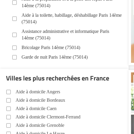
14ème (75014)
Aide à la toilette, habillage, déshabillage Paris 14ème
(75014)
Assistance administrative et informatique Paris
14ème (75014)
Bricolage Paris 14ème (75014)
Garde de nuit Paris 14ème (75014)
Infirmiers Paris 14ème (75014)
Villes les plus recherchées en France
Jardinage Paris 14ème (75014)
Aide aux courses Paris 14ème (75014)
Aide à domicile Angers
Entretien du cadre de vie, ménage, repassage,
Aide à domicile Bordeaux
gestion du linge Paris 14ème (75014)
Aide à domicile Caen
Portage de repas Paris 14ème (75014)
Aide à domicile Clermont-Ferrand
Sorties (promenades, rendez-vous médicaux...) Paris
Aide à domicile Grenoble
14ème (75014)
Aide à domicile Le Havre