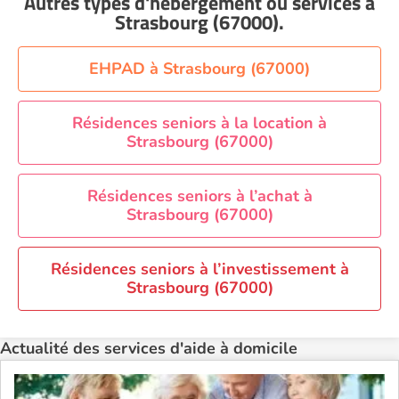
Autres types d'hébergement ou services
à
Aide à domicile Nice
(67000)
Strasbourg (67000)
.
Aide à domicile Nîmes
Aide à domicile Orléans
EHPAD à Strasbourg (67000)
Aide à domicile Paris
Aide à domicile Perpignan
Résidences seniors à la location à
Strasbourg (67000)
Aide à domicile Rennes
Aide à domicile Saint-Etienne
Résidences seniors à l’achat à
Aide à domicile Toulouse
Strasbourg (67000)
Recherche par ville
Résidences seniors à l’investissement à
Strasbourg (67000)
Actualité des services d'aide à domicile