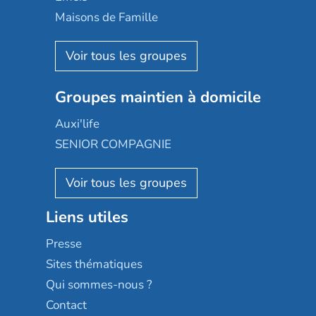
Happy Senior
Maisons de Famille
Espace et vie
Korian
Aquarelia
Emera
Nexity edenea
Colisée
Les jardins d'Arcadie
Groupes maintien à domicile
Groupe SOS
Occitalia
Le Noble Âge
Auxi'life
Appartseniors
Almage
SENIOR COMPAGNIE
Villa beausoleil
Pavonis santé
AGE D'OR Services
Reseda
Résidalya
Stella management
Groupe aplus
Liens utiles
Les villages d'or
Sérénys
Presse
Résidences services Villa Médicis
Sites thématiques
Qui sommes-nous ?
Contact