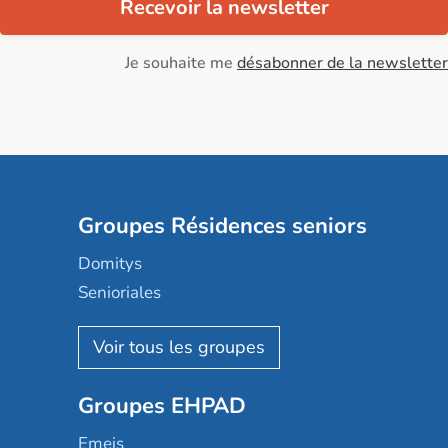
Recevoir la newsletter
Je souhaite me
désabonner de la newsletter
Groupes Résidences seniors
Domitys
Senioriales
Nohée
Les Résidentiels
Ovelia
Groupes EHPAD
Mobicap
Domusvi
Emeis