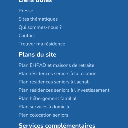
Liens utiles
Les villages d'or
Sérénys
Presse
Résidences services Villa Médicis
Sites thématiques
Qui sommes-nous ?
Contact
Trouver ma résidence
Plans du site
Plan EHPAD et maisons de retraite
Plan résidences seniors à la location
Plan résidences seniors à l'achat
Plan résidences seniors à l'investissement
Plan hébergement familial
Plan services à domicile
Plan colocation seniors
Services complémentaires