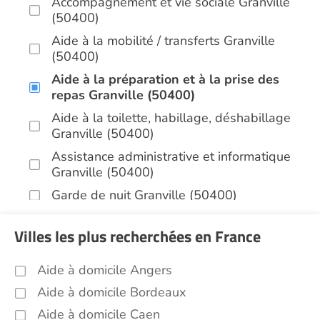
Accompagnement et vie sociale Granville
(50400)
Aide à la mobilité / transferts Granville
(50400)
Aide à la préparation et à la prise des
repas Granville (50400)
Aide à la toilette, habillage, déshabillage
Granville (50400)
Assistance administrative et informatique
Granville (50400)
Garde de nuit Granville (50400)
Infirmiers Granville (50400)
Villes les plus recherchées en France
Jardinage Granville (50400)
Aide aux courses Granville (50400)
Aide à domicile Angers
Entretien du cadre de vie, ménage,
Aide à domicile Bordeaux
repassage, gestion du linge Granville
Aide à domicile Caen
(50400)