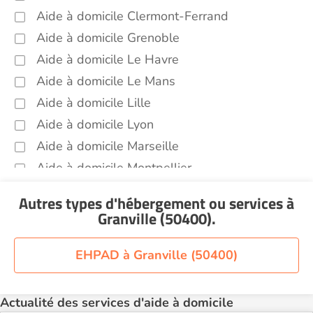
Aide à domicile Clermont-Ferrand
Sorties (promenades, rendez-vous
médicaux...) Granville (50400)
Aide à domicile Grenoble
Voir toutes les aides à domicile à Granville
Aide à domicile Le Havre
(50400)
Aide à domicile Le Mans
Aide à domicile Lille
Aide à domicile Lyon
Aide à domicile Marseille
Aide à domicile Montpellier
Aide à domicile Nantes
Autres types d'hébergement ou services
à
Aide à domicile Nice
Granville (50400)
.
Aide à domicile Nîmes
Aide à domicile Orléans
EHPAD à Granville (50400)
Aide à domicile Paris
Aide à domicile Perpignan
Actualité des services d'aide à domicile