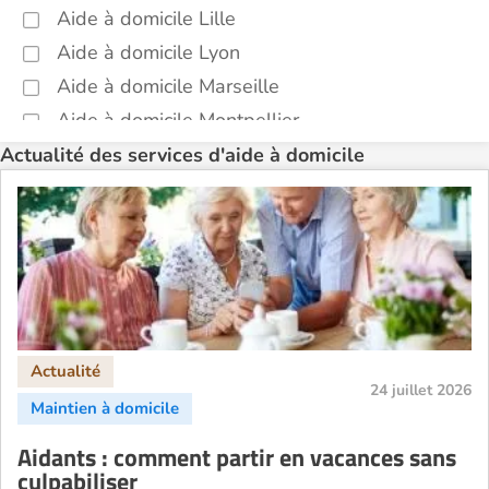
Aide à domicile Lille
Aide à domicile Lyon
Aide à domicile Marseille
Aide à domicile Montpellier
Aide à domicile Nantes
Actualité des services d'aide à domicile
Aide à domicile Nice
Aide à domicile Nîmes
Aide à domicile Orléans
Aide à domicile Paris
Aide à domicile Perpignan
Aide à domicile Rennes
Aide à domicile Saint-Etienne
24 juillet 2026
Aide à domicile Toulouse
Aidants : comment partir en vacances sans
Recherche par ville
culpabiliser