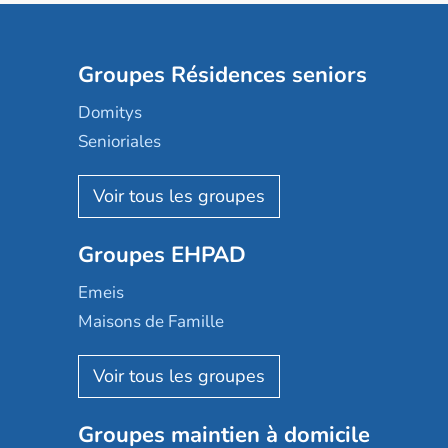
Groupes Résidences seniors
Domitys
Senioriales
Nohée
Les Résidentiels
Ovelia
Groupes EHPAD
Mobicap
Domusvi
Emeis
Happy Senior
Maisons de Famille
Espace et vie
Korian
Aquarelia
Emera
Nexity edenea
Colisée
Les jardins d'Arcadie
Groupes maintien à domicile
Groupe SOS