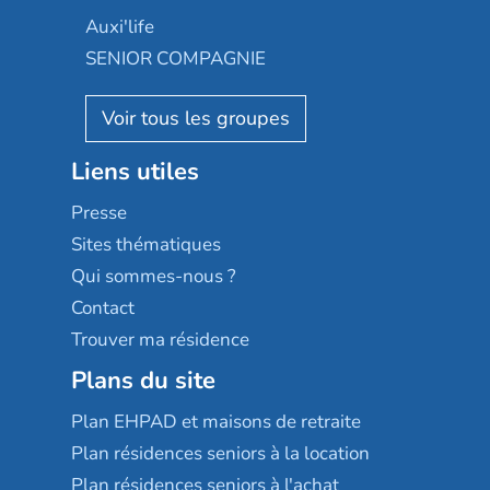
Occitalia
Le Noble Âge
Auxi'life
Appartseniors
Almage
SENIOR COMPAGNIE
Villa beausoleil
Pavonis santé
AGE D'OR Services
Reseda
Résidalya
Stella management
Groupe aplus
Liens utiles
Les villages d'or
Sérénys
Presse
Résidences services Villa Médicis
Sites thématiques
Qui sommes-nous ?
Contact
Trouver ma résidence
Plans du site
Plan EHPAD et maisons de retraite
Plan résidences seniors à la location
Plan résidences seniors à l'achat