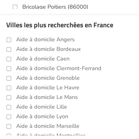
Bricolage Poitiers (86000)
Garde de nuit Poitiers (86000)
Villes les plus recherchées en France
Jardinage Poitiers (86000)
Aide aux courses Poitiers (86000)
Aide à domicile Angers
Entretien du cadre de vie, ménage,
Aide à domicile Bordeaux
repassage, gestion du linge Poitiers
Aide à domicile Caen
(86000)
Aide à domicile Clermont-Ferrand
Portage de repas Poitiers (86000)
Aide à domicile Grenoble
Sorties (promenades, rendez-vous
médicaux...) Poitiers (86000)
Aide à domicile Le Havre
Soins esthétiques Poitiers (86000)
Aide à domicile Le Mans
Aide à domicile Lille
Autres aides à domicile Poitiers (86000)
Voir toutes les aides à domicile à Poitiers (86000)
Aide à domicile Lyon
Aide à domicile Marseille
Aide à domicile Montpellier