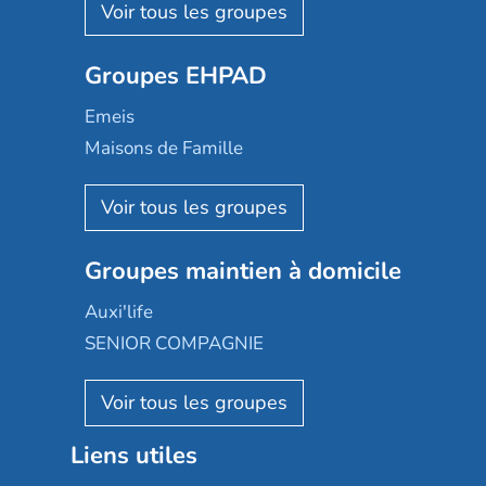
Les Résidentiels
Ovelia
Groupes EHPAD
Mobicap
Domusvi
Emeis
Happy Senior
Maisons de Famille
Espace et vie
Korian
Aquarelia
Emera
Nexity edenea
Colisée
Les jardins d'Arcadie
Groupes maintien à domicile
Groupe SOS
Occitalia
Le Noble Âge
Auxi'life
Appartseniors
Almage
SENIOR COMPAGNIE
Villa beausoleil
Pavonis santé
AGE D'OR Services
Reseda
Résidalya
Stella management
Groupe aplus
Liens utiles
Les villages d'or