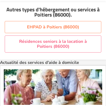
Aide à domicile Nantes
Autres types d'hébergement ou services
à
Aide à domicile Nice
Poitiers (86000)
.
Aide à domicile Nîmes
Aide à domicile Orléans
EHPAD à Poitiers (86000)
Aide à domicile Paris
Aide à domicile Perpignan
Résidences seniors à la location à
Poitiers (86000)
Aide à domicile Rennes
Aide à domicile Saint-Etienne
Actualité des services d'aide à domicile
Aide à domicile Toulouse
Recherche par ville