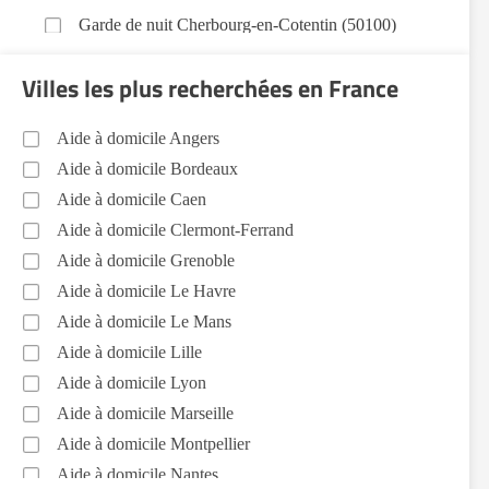
Garde de nuit Cherbourg-en-Cotentin (50100)
Aide aux courses Cherbourg-en-Cotentin (50100)
Villes les plus recherchées en France
Entretien du cadre de vie, ménage, repassage, gestion
du linge Cherbourg-en-Cotentin (50100)
Aide à domicile Angers
Sorties (promenades, rendez-vous médicaux...)
Aide à domicile Bordeaux
Cherbourg-en-Cotentin (50100)
Aide à domicile Caen
Voir toutes les aides à domicile à Cherbourg-en-Cotentin
(50100)
Aide à domicile Clermont-Ferrand
Aide à domicile Grenoble
Aide à domicile Le Havre
Aide à domicile Le Mans
Aide à domicile Lille
Aide à domicile Lyon
Aide à domicile Marseille
Aide à domicile Montpellier
Aide à domicile Nantes