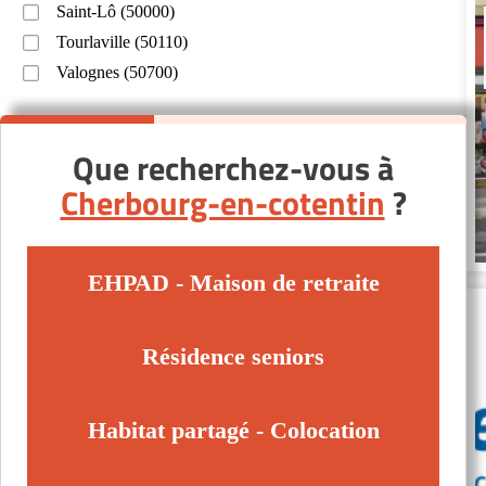
Saint-Lô (50000)
Tourlaville (50110)
Valognes (50700)
Que recherchez-vous à
Cherbourg-en-cotentin
?
EHPAD - Maison de retraite
Résidence seniors
Habitat partagé - Colocation