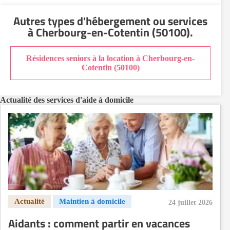
Aide à domicile Nice
Autres types d'hébergement ou services
Aide à domicile Nîmes
à Cherbourg-en-Cotentin (50100)
.
Aide à domicile Orléans
Aide à domicile Paris
Résidences seniors à la location à Cherbourg-en-
Aide à domicile Perpignan
Cotentin (50100)
Aide à domicile Rennes
Aide à domicile Saint-Etienne
Actualité des services d'aide à domicile
Aide à domicile Toulouse
Recherche par ville
24 juillet 2026
Aidants : comment partir en vacances