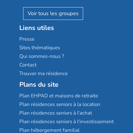
Villa beausoleil
Pavonis santé
AGE D'OR Services
Reseda
Résidalya
Stella management
Groupe aplus
Liens utiles
Les villages d'or
Sérénys
Presse
Résidences services Villa Médicis
Sites thématiques
Qui sommes-nous ?
Contact
Trouver ma résidence
Plans du site
Plan EHPAD et maisons de retraite
Plan résidences seniors à la location
Plan résidences seniors à l'achat
Plan résidences seniors à l'investissement
Plan hébergement familial