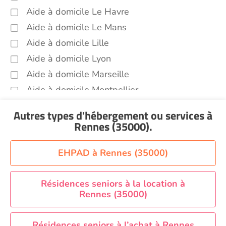
Aide à domicile Le Havre
Sorties (promenades, rendez-vous
médicaux...) Rennes (35000)
Aide à domicile Le Mans
Aide à domicile Lille
Promenade animaux de compagnie Rennes
(35000)
Aide à domicile Lyon
Soins esthétiques Rennes (35000)
Aide à domicile Marseille
Autres aides à domicile Rennes (35000)
Aide à domicile Montpellier
Voir toutes les aides à domicile à Rennes (35000)
Aide à domicile Nantes
Autres types d'hébergement ou services
à
Aide à domicile Nice
Rennes (35000)
.
Aide à domicile Nîmes
Aide à domicile Orléans
EHPAD à Rennes (35000)
Aide à domicile Paris
Aide à domicile Perpignan
Résidences seniors à la location à
Rennes (35000)
Aide à domicile Rennes
Aide à domicile Saint-Etienne
Résidences seniors à l’achat à Rennes