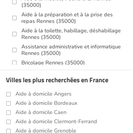
(35000)
Aide à la préparation et à la prise des
repas Rennes (35000)
Aide à la toilette, habillage, déshabillage
Rennes (35000)
Assistance administrative et informatique
Rennes (35000)
Bricolage Rennes (35000)
Garde de nuit Rennes (35000)
Villes les plus recherchées en France
Infirmiers Rennes (35000)
Jardinage Rennes (35000)
Aide à domicile Angers
Aide aux courses Rennes (35000)
Aide à domicile Bordeaux
Entretien du cadre de vie, ménage,
Aide à domicile Caen
repassage, gestion du linge Rennes
Aide à domicile Clermont-Ferrand
(35000)
Aide à domicile Grenoble
Portage de repas Rennes (35000)