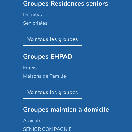
Groupes Résidences seniors
Domitys
Senioriales
Nohée
Les Résidentiels
Ovelia
Groupes EHPAD
Mobicap
Domusvi
Emeis
Happy Senior
Maisons de Famille
Espace et vie
Korian
Aquarelia
Emera
Nexity edenea
Colisée
Les jardins d'Arcadie
Groupes maintien à domicile
Groupe SOS
Occitalia
Le Noble Âge
Auxi'life
Appartseniors
Almage
SENIOR COMPAGNIE