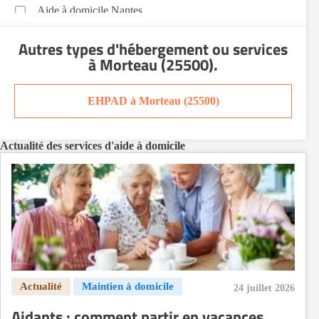
Aide à domicile Nantes
Aide à domicile Nice
Autres types d'hébergement ou services
Aide à domicile Nîmes
à Morteau (25500)
.
Aide à domicile Orléans
Aide à domicile Paris
EHPAD à Morteau (25500)
Aide à domicile Perpignan
Aide à domicile Rennes
Actualité des services d'aide à domicile
Aide à domicile Saint-Etienne
Aide à domicile Toulouse
Recherche par ville
24 juillet 2026
Aidants : comment partir en vacances