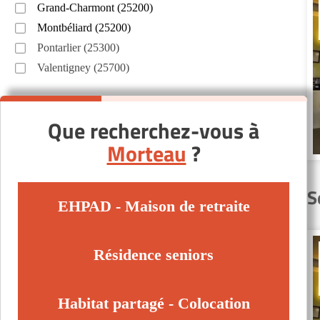
Grand-Charmont (25200)
Montbéliard (25200)
Pontarlier (25300)
Valentigney (25700)
Que recherchez-vous à
Morteau
?
S
EHPAD - Maison de retraite
Résidence seniors
Habitat partagé - Colocation