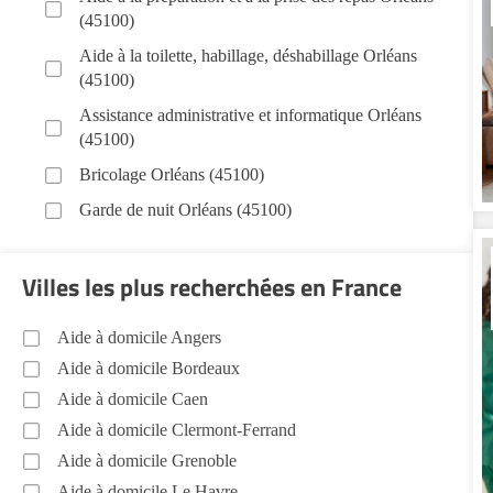
(45100)
Aide à la toilette, habillage, déshabillage Orléans
(45100)
Assistance administrative et informatique Orléans
(45100)
Bricolage Orléans (45100)
Garde de nuit Orléans (45100)
Infirmiers Orléans (45100)
Villes les plus recherchées en France
Jardinage Orléans (45100)
Aide aux courses Orléans (45100)
Aide à domicile Angers
Entretien du cadre de vie, ménage, repassage, gestion
Aide à domicile Bordeaux
du linge Orléans (45100)
Aide à domicile Caen
Sorties (promenades, rendez-vous médicaux...)
Aide à domicile Clermont-Ferrand
Orléans (45100)
Aide à domicile Grenoble
Promenade animaux de compagnie Orléans (45100)
Aide à domicile Le Havre