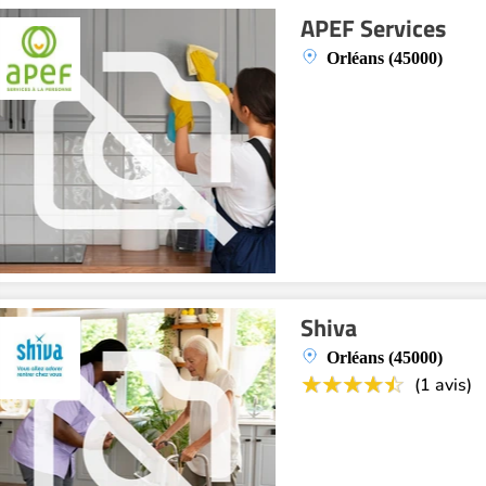
APEF Services
Orléans (45000)
Shiva
Orléans (45000)
(1 avis)