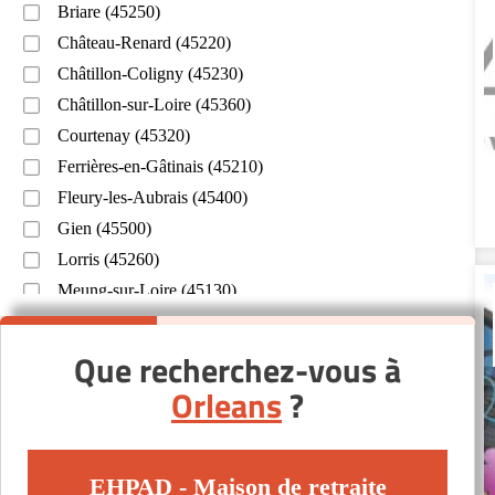
Briare (45250)
Château-Renard (45220)
Châtillon-Coligny (45230)
Châtillon-sur-Loire (45360)
Courtenay (45320)
Ferrières-en-Gâtinais (45210)
Fleury-les-Aubrais (45400)
Gien (45500)
Lorris (45260)
Meung-sur-Loire (45130)
Montargis (45200)
Neuville-aux-Bois (45170)
Que recherchez-vous à
Olivet (45160)
Orleans
?
Pithiviers (45300)
Puiseaux (45390)
Saint-Ay (45130)
EHPAD - Maison de retraite