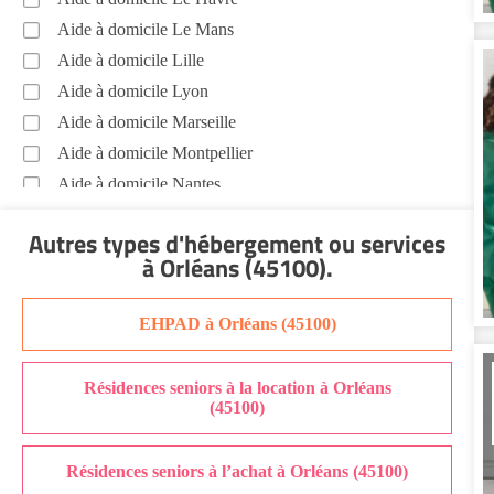
Soins esthétiques Orléans (45100)
Aide à domicile Le Mans
Autres aides à domicile Orléans (45100)
Aide à domicile Lille
Voir toutes les aides à domicile à Orléans (45100)
Aide à domicile Lyon
Aide à domicile Marseille
Aide à domicile Montpellier
Aide à domicile Nantes
Aide à domicile Nice
Autres types d'hébergement ou services
Aide à domicile Nîmes
à Orléans (45100)
.
Aide à domicile Orléans
Aide à domicile Paris
EHPAD à Orléans (45100)
Aide à domicile Perpignan
Aide à domicile Rennes
Résidences seniors à la location à Orléans
Aide à domicile Saint-Etienne
(45100)
Aide à domicile Toulouse
Recherche par ville
Résidences seniors à l’achat à Orléans (45100)