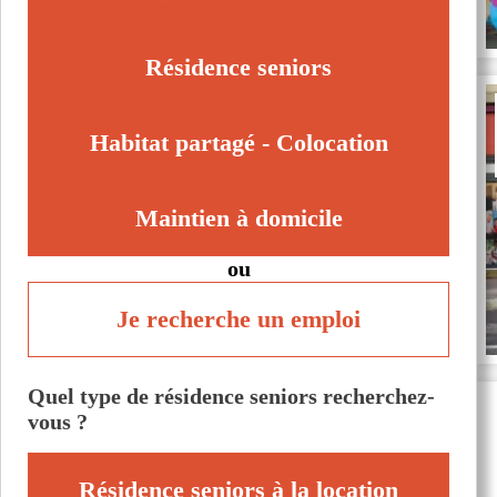
Saint-Jean-le-Blanc (45650)
Villemandeur (45700)
Résidence seniors
Habitat partagé - Colocation
Maintien à domicile
ou
Je recherche un emploi
Quel type de résidence seniors recherchez-
vous ?
Résidence seniors à la location