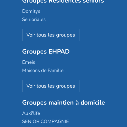
Groupes Résidences seniors
Domitys
Senioriales
Nohée
Les Résidentiels
Ovelia
Groupes EHPAD
Mobicap
Domusvi
Emeis
Happy Senior
Maisons de Famille
Espace et vie
Korian
Aquarelia
Emera
Nexity edenea
Colisée
Les jardins d'Arcadie
Groupes maintien à domicile
Groupe SOS
Occitalia
Le Noble Âge
Auxi'life
Appartseniors
Almage
SENIOR COMPAGNIE
Villa beausoleil