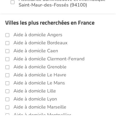
Saint-Maur-des-Fossés (94100)
Bricolage Saint-Maur-des-Fossés (94100)
Villes les plus recherchées en France
Garde de nuit Saint-Maur-des-Fossés
(94100)
Aide à domicile Angers
Jardinage Saint-Maur-des-Fossés (94100)
Aide à domicile Bordeaux
Aide aux courses Saint-Maur-des-Fossés
(94100)
Aide à domicile Caen
Entretien du cadre de vie, ménage,
Aide à domicile Clermont-Ferrand
repassage, gestion du linge Saint-Maur-
Aide à domicile Grenoble
des-Fossés (94100)
Aide à domicile Le Havre
Sorties (promenades, rendez-vous
Aide à domicile Le Mans
médicaux...) Saint-Maur-des-Fossés
(94100)
Aide à domicile Lille
Promenade animaux de compagnie Saint-
Aide à domicile Lyon
Maur-des-Fossés (94100)
Aide à domicile Marseille
Autres aides à domicile Saint-Maur-des-
Aide à domicile Montpellier