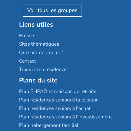
Pavonis santé
AGE D'OR Services
Reseda
Résidalya
Stella management
Groupe aplus
Liens utiles
Les villages d'or
Sérénys
Presse
Résidences services Villa Médicis
Sites thématiques
Qui sommes-nous ?
Contact
Trouver ma résidence
Plans du site
Plan EHPAD et maisons de retraite
Plan résidences seniors à la location
Plan résidences seniors à l'achat
Plan résidences seniors à l'investissement
Plan hébergement familial