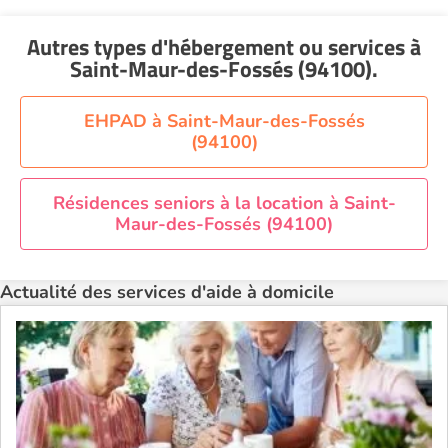
Fossés (94100)
Aide à domicile Nantes
Voir toutes les aides à domicile à Saint-Maur-des-
Autres types d'hébergement ou services
à
Fossés (94100)
Aide à domicile Nice
Saint-Maur-des-Fossés (94100)
.
Aide à domicile Nîmes
Aide à domicile Orléans
EHPAD à Saint-Maur-des-Fossés
(94100)
Aide à domicile Paris
Aide à domicile Perpignan
Résidences seniors à la location à Saint-
Aide à domicile Rennes
Maur-des-Fossés (94100)
Aide à domicile Saint-Etienne
Aide à domicile Toulouse
Actualité des services d'aide à domicile
Recherche par ville