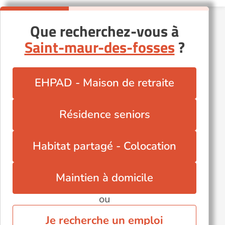
Maisons-Alfort (94700)
Que recherchez-vous à
Nogent-sur-Marne (94130)
Saint-maur-des-fosses
?
Orly (94310)
Ormesson-sur-Marne (94490)
Saint-Mandé (94160)
EHPAD - Maison de retraite
Santeny (94440)
Villecresnes (94440)
Résidence seniors
Villeneuve-le-Roi (94290)
Vincennes (94300)
Habitat partagé - Colocation
Maintien à domicile
ou
Je recherche un emploi