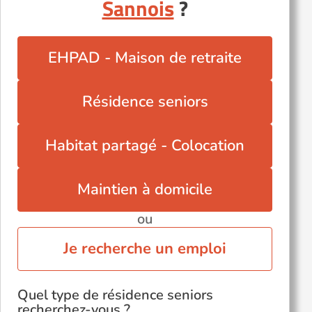
Sannois
?
Pierrelaye (95220)
Pontoise (95000)
Saint-Ouen-l'Aumône (95310)
EHPAD - Maison de retraite
Soisy-sous-Montmorency (95230)
Taverny (95150)
Résidence seniors
Habitat partagé - Colocation
Maintien à domicile
ou
Je recherche un emploi
Quel type de résidence seniors
recherchez-vous ?