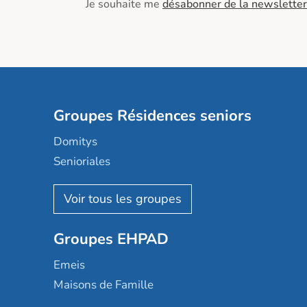
Je souhaite me
désabonner de la newsletter
Groupes Résidences seniors
Domitys
Senioriales
Nohée
Les Résidentiels
Ovelia
Groupes EHPAD
Mobicap
Domusvi
Emeis
Happy Senior
Maisons de Famille
Espace et vie
Korian