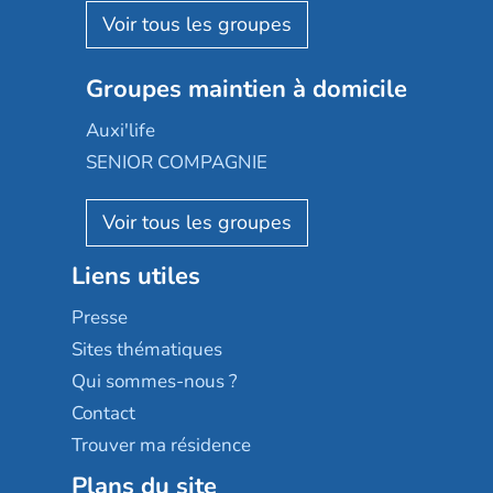
Aquarelia
Emera
Nexity edenea
Colisée
Les jardins d'Arcadie
Groupes maintien à domicile
Groupe SOS
Occitalia
Le Noble Âge
Auxi'life
Appartseniors
Almage
SENIOR COMPAGNIE
Villa beausoleil
Pavonis santé
AGE D'OR Services
Reseda
Résidalya
Stella management
Groupe aplus
Liens utiles
Les villages d'or
Sérénys
Presse
Résidences services Villa Médicis
Sites thématiques
Qui sommes-nous ?
Contact
Trouver ma résidence
Plans du site