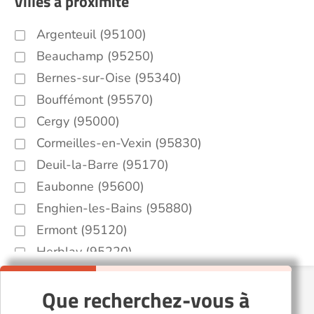
Villes à proximité
Argenteuil (95100)
Beauchamp (95250)
Bernes-sur-Oise (95340)
Bouffémont (95570)
Cergy (95000)
Cormeilles-en-Vexin (95830)
Deuil-la-Barre (95170)
Eaubonne (95600)
Enghien-les-Bains (95880)
Ermont (95120)
Herblay (95220)
L'Isle-Adam (95290)
Que recherchez-vous à
Méry-sur-Oise (95540)