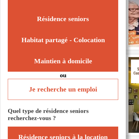
Résidence seniors
Habitat partagé - Colocation
Maintien à domicile
ou
Je recherche un emploi
Quel type de résidence seniors
recherchez-vous ?
Résidence seniors à la location