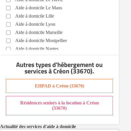
Aide à domicile Le Mans
Aide à domicile Lille
Aide à domicile Lyon
Aide à domicile Marseille
Aide à domicile Montpellier
Aide à domicile Nantes
Aide à domicile Nice
Autres types d'hébergement ou
Aide à domicile Nîmes
services
à Créon (33670)
.
Aide à domicile Orléans
Aide à domicile Paris
EHPAD à Créon (33670)
Aide à domicile Perpignan
Aide à domicile Rennes
Résidences seniors à la location à Créon
Aide à domicile Saint-Etienne
(33670)
Aide à domicile Toulouse
Recherche par ville
Actualité des services d'aide à domicile