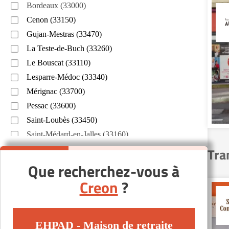
Bordeaux (33000)
Cenon (33150)
Gujan-Mestras (33470)
La Teste-de-Buch (33260)
Le Bouscat (33110)
Lesparre-Médoc (33340)
Mérignac (33700)
Pessac (33600)
Saint-Loubès (33450)
Saint-Médard-en-Jalles (33160)
Villenave-d'Ornon (33140)
Tra
Que recherchez-vous à
Creon
?
EHPAD - Maison de retraite