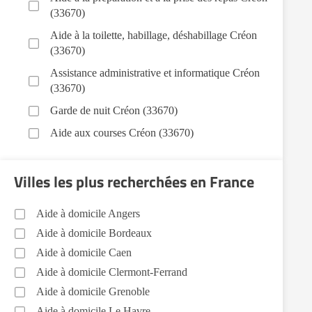
(33670)
Aide à la toilette, habillage, déshabillage Créon
(33670)
Assistance administrative et informatique Créon
(33670)
Garde de nuit Créon (33670)
Aide aux courses Créon (33670)
Entretien du cadre de vie, ménage, repassage,
gestion du linge Créon (33670)
Villes les plus recherchées en France
Sorties (promenades, rendez-vous médicaux...)
Créon (33670)
Aide à domicile Angers
Aide à domicile Bordeaux
Aide à domicile Caen
Aide à domicile Clermont-Ferrand
Aide à domicile Grenoble
Aide à domicile Le Havre