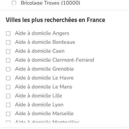
Bricolage Troyes (10000)
Garde de nuit Troyes (10000)
Villes les plus recherchées en France
Jardinage Troyes (10000)
Aide aux courses Troyes (10000)
Aide à domicile Angers
Entretien du cadre de vie, ménage,
Aide à domicile Bordeaux
repassage, gestion du linge Troyes
Aide à domicile Caen
(10000)
Aide à domicile Clermont-Ferrand
Portage de repas Troyes (10000)
Aide à domicile Grenoble
Sorties (promenades, rendez-vous
médicaux...) Troyes (10000)
Aide à domicile Le Havre
Voir toutes les aides à domicile à Troyes (10000)
Aide à domicile Le Mans
Aide à domicile Lille
Aide à domicile Lyon
Aide à domicile Marseille
Aide à domicile Montpellier