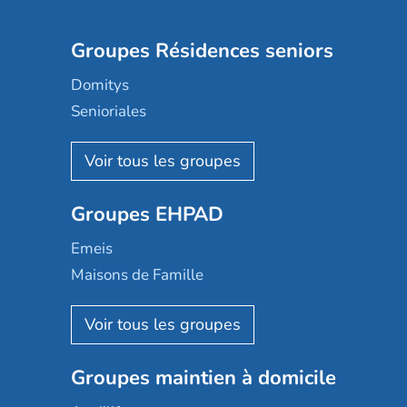
Groupes Résidences seniors
Domitys
Senioriales
Nohée
Les Résidentiels
Ovelia
Groupes EHPAD
Mobicap
Domusvi
Emeis
Happy Senior
Maisons de Famille
Espace et vie
Korian
Aquarelia
Emera
Nexity edenea
Colisée
Les jardins d'Arcadie
Groupes maintien à domicile
Groupe SOS
Occitalia
Le Noble Âge