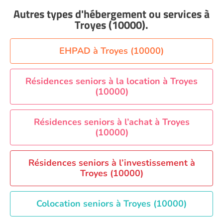
Aide à domicile Nantes
Autres types d'hébergement ou services
à
Aide à domicile Nice
Troyes (10000)
.
Aide à domicile Nîmes
Aide à domicile Orléans
EHPAD à Troyes (10000)
Aide à domicile Paris
Résidences seniors à la location à Troyes
Aide à domicile Perpignan
(10000)
Aide à domicile Rennes
Aide à domicile Saint-Etienne
Résidences seniors à l’achat à Troyes
Aide à domicile Toulouse
(10000)
Recherche par ville
Résidences seniors à l’investissement à
Troyes (10000)
Colocation seniors à Troyes (10000)