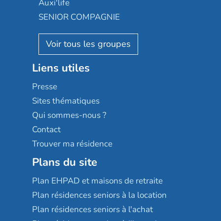
Auxi'life
Appartseniors
Almage
SENIOR COMPAGNIE
Villa beausoleil
Pavonis santé
AGE D'OR Services
Reseda
Résidalya
Stella management
Groupe aplus
Liens utiles
Les villages d'or
Sérénys
Presse
Résidences services Villa Médicis
Sites thématiques
Qui sommes-nous ?
Contact
Trouver ma résidence
Plans du site
Plan EHPAD et maisons de retraite
Plan résidences seniors à la location
Plan résidences seniors à l'achat