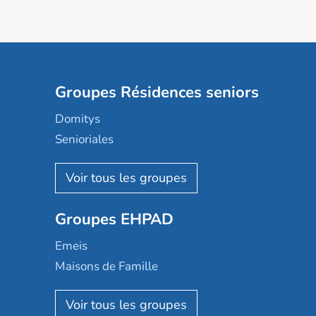
Groupes Résidences seniors
Domitys
Senioriales
Nohée
Les Résidentiels
Ovelia
Groupes EHPAD
Mobicap
Domusvi
Emeis
Happy Senior
Maisons de Famille
Espace et vie
Korian
Aquarelia
Emera