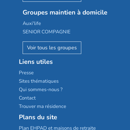
Nexity edenea
Colisée
Les jardins d'Arcadie
Groupes maintien à domicile
Groupe SOS
Occitalia
Le Noble Âge
Auxi'life
Appartseniors
Almage
SENIOR COMPAGNIE
Villa beausoleil
Pavonis santé
AGE D'OR Services
Reseda
Résidalya
Stella management
Groupe aplus
Liens utiles
Les villages d'or
Sérénys
Presse
Résidences services Villa Médicis
Sites thématiques
Qui sommes-nous ?
Contact
Trouver ma résidence
Plans du site
Plan EHPAD et maisons de retraite