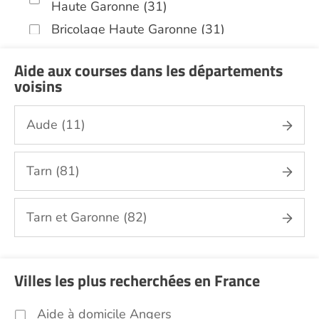
Haute Garonne (31)
Bricolage Haute Garonne (31)
Garde de nuit Haute Garonne (31)
Aide aux courses dans les départements
Hospitalisation à domicile Haute Garonne
voisins
(31)
Infirmiers Haute Garonne (31)
Aude (11)
Jardinage Haute Garonne (31)
Aide aux courses Haute Garonne (31)
Tarn (81)
Entretien du cadre de vie, ménage,
repassage, gestion du linge Haute Garonne
(31)
Tarn et Garonne (82)
Portage de repas Haute Garonne (31)
Sorties (promenades, rendez-vous
médicaux...) Haute Garonne (31)
Villes les plus recherchées en France
Promenade animaux de compagnie Haute
Garonne (31)
Aide à domicile Angers