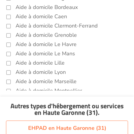
Soins esthétiques Haute Garonne (31)
Aide à domicile Bordeaux
Aide à domicile Caen
Autres aides à domicile Haute Garonne
(31)
Aide à domicile Clermont-Ferrand
Voir toutes les aides à domicile en Haute Garonne
Aide à domicile Grenoble
(31)
Aide à domicile Le Havre
Aide à domicile Le Mans
Aide à domicile Lille
Aide à domicile Lyon
Aide à domicile Marseille
Aide à domicile Montpellier
Aide à domicile Nantes
Autres types d'hébergement ou services
Aide à domicile Nice
en Haute Garonne (31)
.
Aide à domicile Nîmes
Aide à domicile Orléans
EHPAD en Haute Garonne (31)