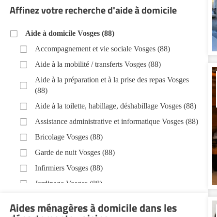
Affinez votre recherche d'aide à domicile
Aide à domicile Vosges (88)
Accompagnement et vie sociale Vosges (88)
Aide à la mobilité / transferts Vosges (88)
Aide à la préparation et à la prise des repas Vosges
(88)
Aide à la toilette, habillage, déshabillage Vosges (88)
Assistance administrative et informatique Vosges (88)
Bricolage Vosges (88)
Garde de nuit Vosges (88)
Infirmiers Vosges (88)
Jardinage Vosges (88)
Aide aux courses Vosges (88)
Aides ménagères à domicile dans les
Entretien du cadre de vie, ménage, repassage,