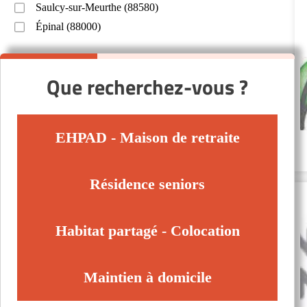
Saulcy-sur-Meurthe (88580)
Épinal (88000)
Que recherchez-vous ?
EHPAD - Maison de retraite
Résidence seniors
Habitat partagé - Colocation
Maintien à domicile