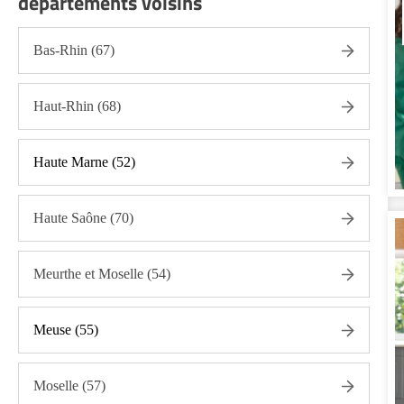
départements voisins
gestion du linge Vosges (88)
Portage de repas Vosges (88)
Bas-Rhin (67)
Sorties (promenades, rendez-vous médicaux...)
Vosges (88)
Haut-Rhin (68)
Promenade animaux de compagnie Vosges (88)
Autres aides à domicile Vosges (88)
Haute Marne (52)
Voir toutes les aides à domicile dans les Vosges (88)
Haute Saône (70)
Meurthe et Moselle (54)
Meuse (55)
Moselle (57)