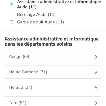
Assistance administrative et informatique
Aude (11)
Bricolage Aude (11)
Garde de nuit Aude (11)
Jardinage Aude (11)
Aide aux courses Aude (11)
Assistance administrative et informatique
dans les départements voisins
Entretien du cadre de vie, ménage,
repassage, gestion du linge Aude (11)
Ariège (09)
Portage de repas Aude (11)
Sorties (promenades, rendez-vous
médicaux...) Aude (11)
Haute Garonne (31)
Promenade animaux de compagnie Aude
(11)
Hérault (34)
Soins esthétiques Aude (11)
Autres aides à domicile Aude (11)
Tarn (81)
Voir toutes les aides à domicile dans l'Aude (11)