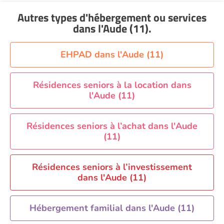
Aide à domicile Nantes
Autres types d'hébergement ou services
Aide à domicile Nice
dans l'Aude (11)
.
Aide à domicile Nîmes
Aide à domicile Orléans
EHPAD dans l'Aude (11)
Aide à domicile Paris
Aide à domicile Perpignan
Résidences seniors à la location dans
l'Aude (11)
Aide à domicile Rennes
Aide à domicile Saint-Etienne
Résidences seniors à l’achat dans l'Aude
Aide à domicile Toulouse
(11)
Recherche par ville
Résidences seniors à l’investissement
dans l'Aude (11)
Hébergement familial dans l'Aude (11)