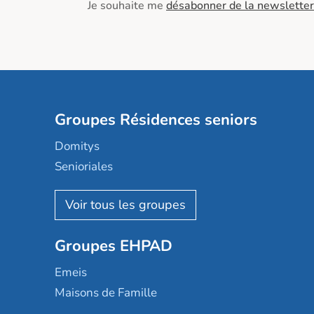
Je souhaite me
désabonner de la newsletter
Groupes Résidences seniors
Domitys
Senioriales
Nohée
Les Résidentiels
Ovelia
Groupes EHPAD
Mobicap
Domusvi
Emeis
Happy Senior
Maisons de Famille
Espace et vie
Korian