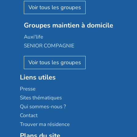
Aquarelia
Emera
Nexity edenea
Colisée
Les jardins d'Arcadie
Groupes maintien à domicile
Groupe SOS
Occitalia
Le Noble Âge
Auxi'life
Appartseniors
Almage
SENIOR COMPAGNIE
Villa beausoleil
Pavonis santé
AGE D'OR Services
Reseda
Résidalya
Stella management
Groupe aplus
Liens utiles
Les villages d'or
Sérénys
Presse
Résidences services Villa Médicis
Sites thématiques
Qui sommes-nous ?
Contact
Trouver ma résidence
Plans du site