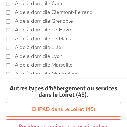
Aide à domicile Caen
Aide à domicile Clermont-Ferrand
Aide à domicile Grenoble
Aide à domicile Le Havre
Aide à domicile Le Mans
Aide à domicile Lille
Aide à domicile Lyon
Aide à domicile Marseille
Aide à domicile Montpellier
Aide à domicile Nantes
Autres types d'hébergement ou services
Aide à domicile Nice
dans le Loiret (45)
.
Aide à domicile Nîmes
Aide à domicile Orléans
EHPAD dans le Loiret (45)
Aide à domicile Paris
Aide à domicile Perpignan
Résidences seniors à la location dans