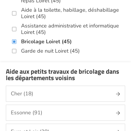
repas Loiret (45)
Aide à la toilette, habillage, déshabillage
Loiret (45)
Assistance administrative et informatique
Loiret (45)
Bricolage Loiret (45)
Garde de nuit Loiret (45)
Infirmiers Loiret (45)
Jardinage Loiret (45)
Aide aux petits travaux de bricolage dans
les départements voisins
Aide aux courses Loiret (45)
Entretien du cadre de vie, ménage,
Cher (18)
repassage, gestion du linge Loiret (45)
Portage de repas Loiret (45)
Essonne (91)
Sorties (promenades, rendez-vous
médicaux...) Loiret (45)
Promenade animaux de compagnie Loiret