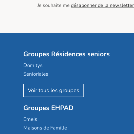
Je souhaite me
désabonner de la newsletter
Groupes Résidences seniors
Domitys
Senioriales
Nohée
Les Résidentiels
Ovelia
Groupes EHPAD
Mobicap
Domusvi
Emeis
Happy Senior
Maisons de Famille