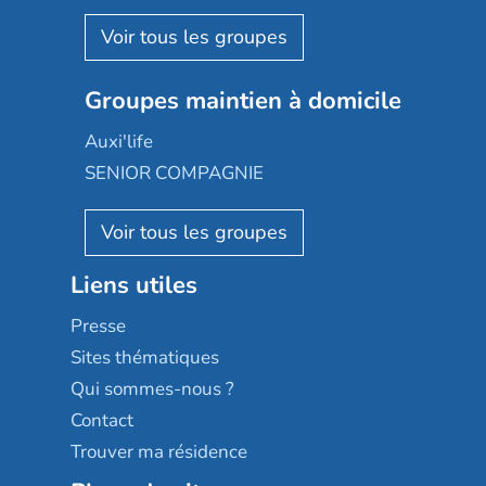
Espace et vie
Korian
Aquarelia
Emera
Nexity edenea
Colisée
Les jardins d'Arcadie
Groupes maintien à domicile
Groupe SOS
Occitalia
Le Noble Âge
Auxi'life
Appartseniors
Almage
SENIOR COMPAGNIE
Villa beausoleil
Pavonis santé
AGE D'OR Services
Reseda
Résidalya
Stella management
Groupe aplus
Liens utiles
Les villages d'or
Sérénys
Presse
Résidences services Villa Médicis
Sites thématiques
Qui sommes-nous ?
Contact
Trouver ma résidence