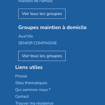
Maisons de Famille
Espace et vie
Korian
Aquarelia
Emera
Nexity edenea
Colisée
Les jardins d'Arcadie
Groupes maintien à domicile
Groupe SOS
Occitalia
Le Noble Âge
Auxi'life
Appartseniors
Almage
SENIOR COMPAGNIE
Villa beausoleil
Pavonis santé
AGE D'OR Services
Reseda
Résidalya
Stella management
Groupe aplus
Liens utiles
Les villages d'or
Sérénys
Presse
Résidences services Villa Médicis
Sites thématiques
Qui sommes-nous ?
Contact
Trouver ma résidence