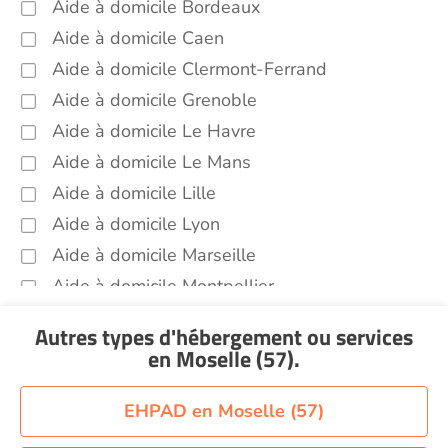
Aide à domicile Bordeaux
Aide à domicile Caen
Aide à domicile Clermont-Ferrand
Aide à domicile Grenoble
Aide à domicile Le Havre
Aide à domicile Le Mans
Aide à domicile Lille
Aide à domicile Lyon
Aide à domicile Marseille
Aide à domicile Montpellier
Aide à domicile Nantes
Autres types d'hébergement ou services
Aide à domicile Nice
en Moselle (57)
.
Aide à domicile Nîmes
Aide à domicile Orléans
EHPAD en Moselle (57)
Aide à domicile Paris