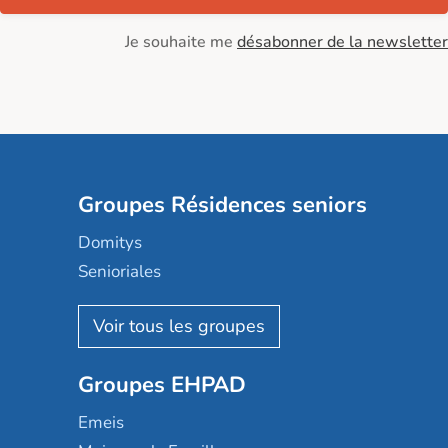
Je souhaite me
désabonner de la newsletter
Groupes Résidences seniors
Domitys
Senioriales
Nohée
Les Résidentiels
Ovelia
Groupes EHPAD
Mobicap
Domusvi
Emeis
Happy Senior