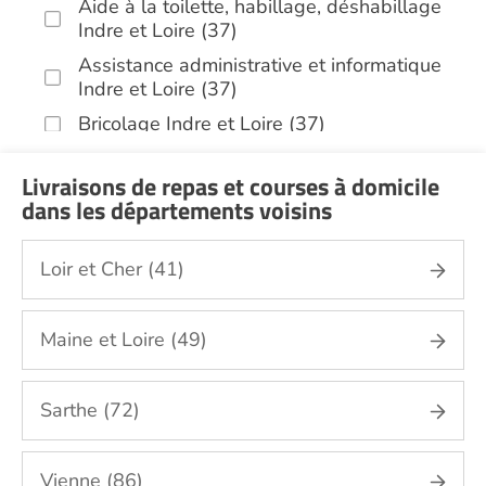
Aide à la toilette, habillage, déshabillage
Indre et Loire (37)
Assistance administrative et informatique
Indre et Loire (37)
Bricolage Indre et Loire (37)
Garde de nuit Indre et Loire (37)
Livraisons de repas et courses à domicile
Hospitalisation à domicile Indre et Loire
dans les départements voisins
(37)
Infirmiers Indre et Loire (37)
Loir et Cher (41)
Jardinage Indre et Loire (37)
Aide aux courses Indre et Loire (37)
Maine et Loire (49)
Entretien du cadre de vie, ménage,
repassage, gestion du linge Indre et Loire
(37)
Sarthe (72)
Portage de repas Indre et Loire (37)
Sorties (promenades, rendez-vous
Vienne (86)