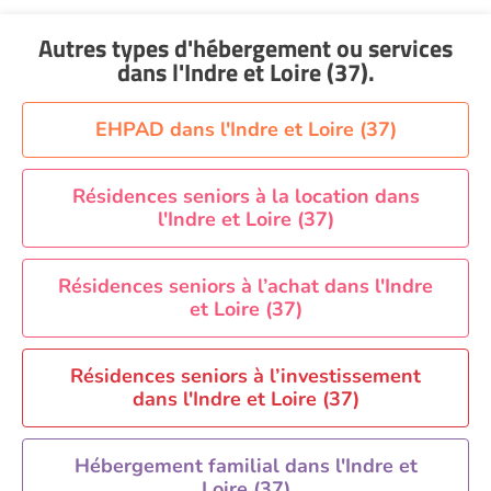
Aide à domicile Nantes
Autres types d'hébergement ou services
Aide à domicile Nice
dans l'Indre et Loire (37)
.
Aide à domicile Nîmes
Aide à domicile Orléans
EHPAD dans l'Indre et Loire (37)
Aide à domicile Paris
Aide à domicile Perpignan
Résidences seniors à la location dans
l'Indre et Loire (37)
Aide à domicile Rennes
Aide à domicile Saint-Etienne
Résidences seniors à l’achat dans l'Indre
Aide à domicile Toulouse
et Loire (37)
Recherche par ville
Résidences seniors à l’investissement
dans l'Indre et Loire (37)
Hébergement familial dans l'Indre et
Loire (37)