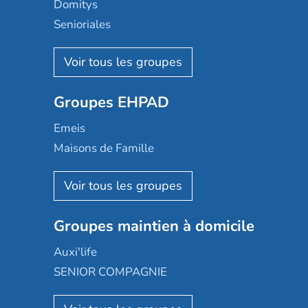
Domitys
Senioriales
Nohée
Les Résidentiels
Ovelia
Groupes EHPAD
Mobicap
Domusvi
Emeis
Happy Senior
Maisons de Famille
Espace et vie
Korian
Aquarelia
Emera
Nexity edenea
Colisée
Les jardins d'Arcadie
Groupes maintien à domicile
Groupe SOS
Occitalia
Le Noble Âge
Auxi'life
Appartseniors
Almage
SENIOR COMPAGNIE
Villa beausoleil
Pavonis santé
AGE D'OR Services
Reseda
Résidalya