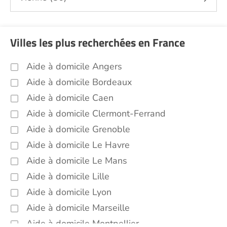
médicaux...) Indre et Loire (37)
Promenade animaux de compagnie Indre et
Loire (37)
Villes les plus recherchées en France
Soins esthétiques Indre et Loire (37)
Autres aides à domicile Indre et Loire (37)
Aide à domicile Angers
Voir toutes les aides à domicile dans l'Indre et
Aide à domicile Bordeaux
Loire (37)
Aide à domicile Caen
Aide à domicile Clermont-Ferrand
Aide à domicile Grenoble
Aide à domicile Le Havre
Aide à domicile Le Mans
Aide à domicile Lille
Aide à domicile Lyon
Aide à domicile Marseille
Aide à domicile Montpellier