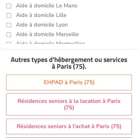
Aide à domicile Le Mans
Aide à domicile Lille
Aide à domicile Lyon
Aide à domicile Marseille
Aide à domicile Montpellier
Aide à domicile Nantes
Autres types d'hébergement ou services
Aide à domicile Nice
à Paris (75)
.
Aide à domicile Nîmes
Aide à domicile Orléans
EHPAD à Paris (75)
Aide à domicile Paris
Aide à domicile Perpignan
Résidences seniors à la location à Paris
(75)
Aide à domicile Rennes
Aide à domicile Saint-Etienne
Résidences seniors à l’achat à Paris (75)
Aide à domicile Toulouse