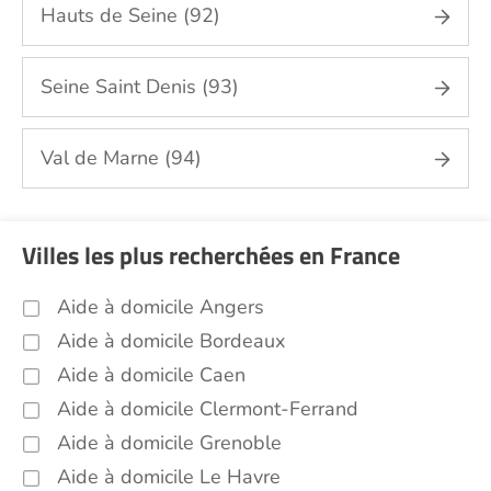
Hauts de Seine (92)
Entretien du cadre de vie, ménage,
repassage, gestion du linge Paris (75)
Seine Saint Denis (93)
Portage de repas Paris (75)
Sorties (promenades, rendez-vous
médicaux...) Paris (75)
Val de Marne (94)
Promenade animaux de compagnie Paris
(75)
Soins esthétiques Paris (75)
Villes les plus recherchées en France
Autres aides à domicile Paris (75)
Aide à domicile Angers
Voir toutes les aides à domicile à Paris (75)
Aide à domicile Bordeaux
Aide à domicile Caen
Aide à domicile Clermont-Ferrand
Aide à domicile Grenoble
Aide à domicile Le Havre