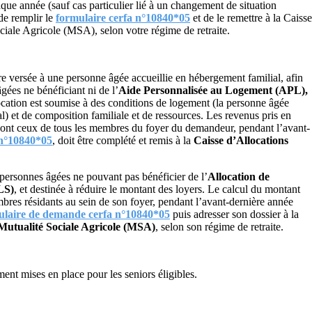
aque année (sauf cas particulier lié à un changement de situation
de remplir le
formulaire cerfa n°10840*05
et de le remettre à la Caisse
iale Agricole (MSA), selon votre régime de retraite.
re versée à une personne âgée accueillie en hébergement familial, afin
gées ne bénéficiant ni de l’
Aide Personnalisée au Logement (APL),
llocation est soumise à des conditions de logement (la personne âgée
ial) et de composition familiale et de ressources. Les revenus pris en
sont ceux de tous les membres du foyer du demandeur, pendant l’avant-
 n°10840*05
, doit être complété et remis à la
Caisse d’Allocations
x personnes âgées ne pouvant pas bénéficier de l’
Allocation de
LS)
, et destinée à réduire le montant des loyers. Le calcul du montant
res résidants au sein de son foyer, pendant l’avant-dernière année
ulaire de demande cerfa n°10840*05
puis adresser son dossier à la
Mutualité Sociale Agricole (MSA)
, selon son régime de retraite.
nt mises en place pour les seniors éligibles.