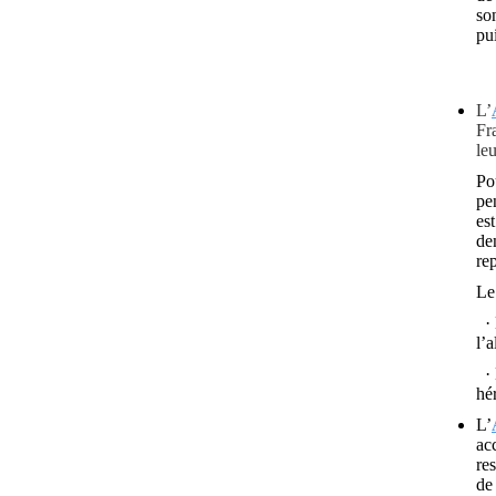
so
pu
L’
Fr
le
Po
pe
es
de
re
Le
·
l’
·
hér
L’
ac
re
de