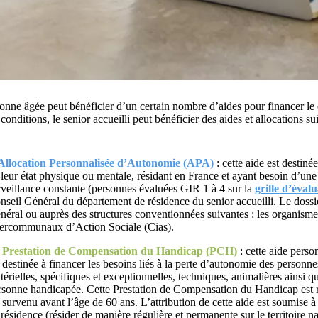
nne âgée peut bénéficier d’un certain nombre d’aides pour financer le 
 conditions, le senior accueilli peut bénéficier des aides et allocations su
Allocation Personnalisée d’Autonomie (APA)
: cette aide est destin
 leur état physique ou mentale, résidant en France et ayant besoin d’une
rveillance constante (personnes évaluées GIR 1 à 4 sur la
grille d’éva
nseil Général du département de résidence du senior accueilli. Le doss
néral ou auprès des structures conventionnées suivantes : les organism
tercommunaux d’Action Sociale (Cias).
a
Prestation de Compensation du Handicap (PCH)
: cette aide pers
t destinée à financer les besoins liés à la perte d’autonomie des personn
térielles, spécifiques et exceptionnelles, techniques, animalières ainsi 
rsonne handicapée. Cette Prestation de Compensation du Handicap est r
 survenu avant l’âge de 60 ans. L’attribution de cette aide est soumise à 
 résidence (résider de manière régulière et permanente sur le territoire na