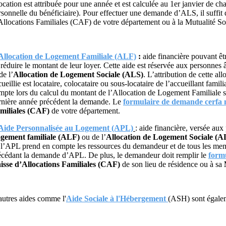
location est attribuée pour une année et est calculée au 1er janvier de ch
rsonnelle du bénéficiaire). Pour effectuer une demande d’ALS, il suffit 
Allocations Familiales (CAF) de votre département ou à la Mutualité Soc
Allocation de Logement Familiale (ALF)
:
aide financière pouvant êt
 réduire le montant de leur loyer. Cette aide est réservée aux personnes â
de l’
Allocation de Logement Sociale (ALS)
. L’attribution de cette a
ueillie est locataire, colocataire ou sous-locataire de l’accueillant famil
mpte lors du calcul du montant de l’Allocation de Logement Familiale 
rnière année précédent la demande. Le
formulaire de demande cerfa
miliales (CAF)
de votre département.
Aide Personnalisée au Logement (APL)
: aide financière, versée au
gement familiale (ALF)
ou de l’
Allocation de Logement Sociale (A
 l’APL prend en compte les ressources du demandeur et de tous les memb
écédant la demande d’APL. De plus, le demandeur doit remplir le
form
isse d’Allocations Familiales (CAF)
de son lieu de résidence ou à sa
autres aides comme l'
Aide Sociale à l'Hébergement
(ASH) sont égaleme