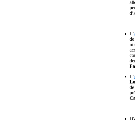
al
pe
d’
L’
de
ni 
acc
co
de
Fa
L’
Lo
de
pr
Ca
D'