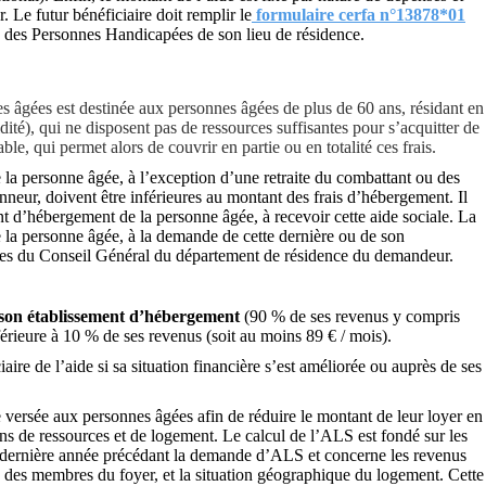
 Le futur bénéficiaire doit remplir le
formulaire cerfa n°13878*01
 des Personnes Handicapées de son lieu de résidence.
es âgées
est destinée aux personnes âgées de
plus de 60 ans
, résidant en
idité), qui ne disposent pas de ressources suffisantes pour s’acquitter de
able
, qui permet alors de
couvrir en partie
ou
en totalité
ces frais.
e la personne âgée, à l’exception d’une retraite du combattant ou des
nneur, doivent être inférieures au montant des frais d’hébergement. Il
ent d’hébergement de la personne âgée, à recevoir cette aide sociale. La
 la personne âgée, à la demande de cette dernière ou de son
ciales du Conseil Général du département de résidence du demandeur.
à son établissement d’hébergement
(90 % de ses revenus y compris
nférieure à 10 % de ses revenus (soit au moins 89 € / mois).
aire de l’aide si sa situation financière s’est améliorée ou auprès de ses
re versée aux personnes âgées afin de réduire le montant de leur loyer en
ions de ressources et de logement. Le calcul de l’ALS est fondé sur les
nt dernière année précédant la demande d’ALS et concerne les revenus
e des membres du foyer, et la situation géographique du logement. Cette