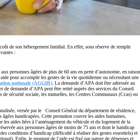
coût de son hébergement familial. En effet, sous réserve de remplir
ivantes :
ée aux personnes âgées de plus de 60 ans en perte d’autonomie, en raison
 aide pour accomplir les gestes de la vie quotidienne ou nécessitant une
luation nationale (AGGIR)
. La demande d’APA doit être adressée au
ier de demande d’APA peut être retiré auprès des services du Conseil
es de sécurité sociale, les mutuelles, les Centres Communaux (Ccas) ou
onnalisée, versée par le Conseil Général du département de résidence,
es âgées handicapées. Cette prestation couvre les aides humaines,
que les aides liées à l’aménagement du véhicule et du logement de la
éservée aux personnes âgées de moins de 75 ans et dont le handicap
des conditions d’handicap (difficulté à réaliser des gestes essentiels) et
tional). Enfin, le montant de l’aide est fixé par nature de dépenses et