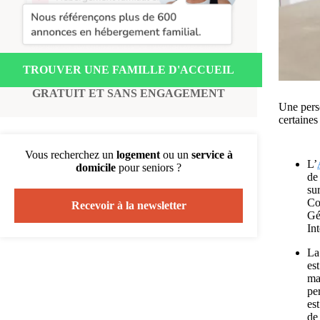
TROUVER UNE FAMILLE D'ACCUEIL
GRATUIT ET SANS ENGAGEMENT
Une perso
certaines
Vous recherchez un
logement
ou un
service à
L’
domicile
pour seniors ?
de
su
Co
Recevoir à la newsletter
Gé
In
L
es
ma
pe
est
de