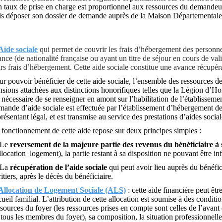
n taux de prise en charge est proportionnel aux ressources du demandeur.
is déposer son dossier de demande auprès de la Maison Départementale
Aide sociale
qui permet de couvrir les frais d’hébergement des personn
ance (de nationalité française ou ayant un titre de séjour en cours de val
urs frais d’hébergement. Cette aide sociale constitue une
avance récupér
ur pouvoir bénéficier de cette aide sociale, l’ensemble des ressources d
nsions attachées aux distinctions honorifiques telles que la Légion d’Ho
t nécessaire de se renseigner en amont sur l’habilitation de l’établissem
mande d’aide sociale est effectuée par l’établissement d’hébergement de
présentant légal, et est transmise au service des prestations d’aides so
 fonctionnement de cette aide repose sur deux principes simples :
 Le
reversement de la majeure partie des revenus du bénéficiaire 
allocation logement), la partie restant à sa disposition ne pouvant être i
 La
récupération de l’aide sociale
qui peut avoir lieu auprès du bénéfici
itiers, après le décès du bénéficiaire.
Allocation de Logement Sociale (ALS)
: cette aide financière peut êt
cueil familial. L’attribution de cette allocation est soumise à des condit
ssources du foyer (les ressources prises en compte sont celles de l’ava
 tous les membres du foyer), sa composition, la situation professionnell