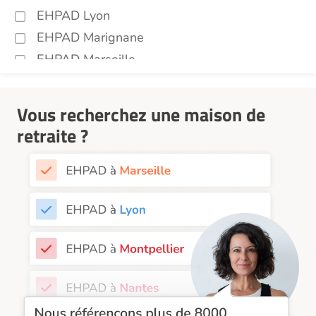
EHPAD Lyon
EHPAD Marignane
EHPAD Marseille
EHPAD Montpellier
EHPAD Nantes
Vous recherchez une maison de
EHPAD Nice
retraite ?
EHPAD Paris
EHPAD Royan
EHPAD Saint-Etienne
EHPAD Toulouse
EHPAD Tours
EHPAD Troyes
Recherche par ville