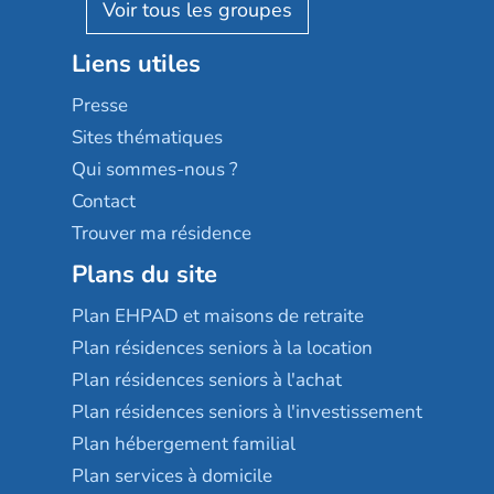
Reseda
Résidalya
Stella management
Groupe aplus
Liens utiles
Les villages d'or
Sérénys
Presse
Résidences services Villa Médicis
Sites thématiques
Qui sommes-nous ?
Contact
Trouver ma résidence
Plans du site
Plan EHPAD et maisons de retraite
Plan résidences seniors à la location
Plan résidences seniors à l'achat
Plan résidences seniors à l'investissement
Plan hébergement familial
Plan services à domicile