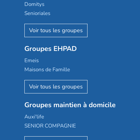
Domitys
Senioriales
Nohée
Les Résidentiels
Ovelia
Groupes EHPAD
Mobicap
Domusvi
Emeis
Happy Senior
Maisons de Famille
Espace et vie
Korian
Aquarelia
Emera
Nexity edenea
Colisée
Les jardins d'Arcadie
Groupes maintien à domicile
Groupe SOS
Occitalia
Le Noble Âge
Auxi'life
Appartseniors
Almage
SENIOR COMPAGNIE
Villa beausoleil
Pavonis santé
AGE D'OR Services