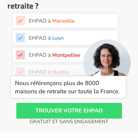
EHPAD Nice
retraite ?
EHPAD Paris
EHPAD Royan
EHPAD Saint-Etienne
EHPAD Toulouse
EHPAD Tours
EHPAD Troyes
Recherche par ville
TROUVER VOTRE EHPAD
GRATUIT ET SANS ENGAGEMENT