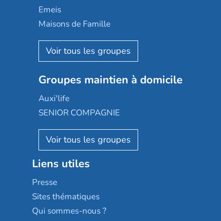
Domusvi
Emeis
Happy Senior
Maisons de Famille
Espace et vie
Korian
Aquarelia
Emera
Nexity edenea
Colisée
Les jardins d'Arcadie
Groupes maintien à domicile
Groupe SOS
Occitalia
Le Noble Âge
Auxi'life
Appartseniors
Almage
SENIOR COMPAGNIE
Villa beausoleil
Pavonis santé
AGE D'OR Services
Reseda
Résidalya
Stella management
Groupe aplus
Liens utiles
Les villages d'or
Sérénys
Presse
Résidences services Villa Médicis
Sites thématiques
Qui sommes-nous ?