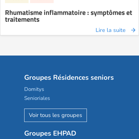
Rhumatisme inflammatoire : symptômes et
traitements
Lire la suite
Groupes Résidences seniors
Domitys
Senioriales
Nohée
Les Résidentiels
Ovelia
Groupes EHPAD
Mobicap