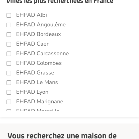
Villes les plus recherchées en France
EHPAD Albi
EHPAD Angoulême
EHPAD Bordeaux
EHPAD Caen
EHPAD Carcassonne
EHPAD Colombes
EHPAD Grasse
EHPAD Le Mans
EHPAD Lyon
EHPAD Marignane
EHPAD Marseille
EHPAD Montpellier
EHPAD Nantes
Vous recherchez une maison de