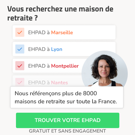
EHPAD Nantes
Vous recherchez une maison de
EHPAD Nice
retraite ?
EHPAD Paris
EHPAD Royan
EHPAD Saint-Etienne
EHPAD Toulouse
EHPAD Tours
EHPAD Troyes
Recherche par ville
TROUVER VOTRE EHPAD
GRATUIT ET SANS ENGAGEMENT