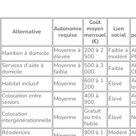
Coût
Autonomie
moyen
Lien
Alternative
requise
mensuel
social
p
(€)
Moyenne à
200 à 2
Faible à
A
Maintien à domicile
élevée
500
modéré
P
Services d’aide à
Moyenne à
500 à 3
A
Faible
domicile
faible
000
C
600 à 1
A
Habitat inclusif
Moyenne
Élevé
200
l
Colocation entre
400 à
A
Moyenne
Élevé
seniors
900
s
Gratuit
Colocation
Moyenne
ou très
Élevé
N
intergénérationnelle
faible
Résidences
900 à 1
Modéré
A
Moyenne