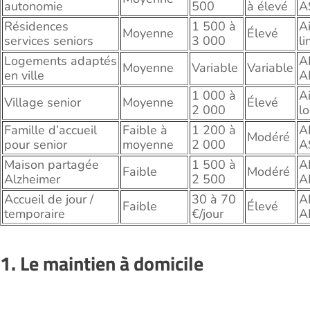
autonomie
500
à élevé
A
Résidences
1 500 à
A
Moyenne
Élevé
services seniors
3 000
li
Logements adaptés
A
Moyenne
Variable
Variable
en ville
A
1 000 à
A
Village senior
Moyenne
Élevé
2 000
l
Famille d’accueil
Faible à
1 200 à
A
Modéré
pour senior
moyenne
2 000
A
Maison partagée
1 500 à
A
Faible
Modéré
Alzheimer
2 500
A
Accueil de jour /
30 à 70
A
Faible
Élevé
temporaire
€/jour
A
1. Le maintien à domicile