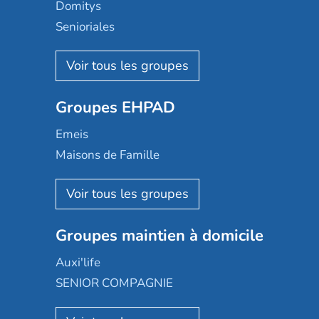
Domitys
Senioriales
Nohée
Les Résidentiels
Ovelia
Groupes EHPAD
Mobicap
Domusvi
Emeis
Happy Senior
Maisons de Famille
Espace et vie
Korian
Aquarelia
Emera
Nexity edenea
Colisée
Les jardins d'Arcadie
Groupes maintien à domicile
Groupe SOS
Occitalia
Le Noble Âge
Auxi'life
Appartseniors
Almage
SENIOR COMPAGNIE
Villa beausoleil
Pavonis santé
AGE D'OR Services
Reseda