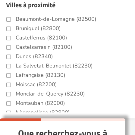
Villes à proximité
Beaumont-de-Lomagne (82500)
Bruniquel (82800)
Castelferrus (82100)
Castelsarrasin (82100)
Dunes (82340)
La Salvetat-Belmontet (82230)
Lafrançaise (82130)
Moissac (82200)
Monclar-de-Quercy (82230)
Montauban (82000)
Nègrepelisse (82800)
Saint-Nauphary (82370)
Que recherchez-vous à
Sérignac (82500)