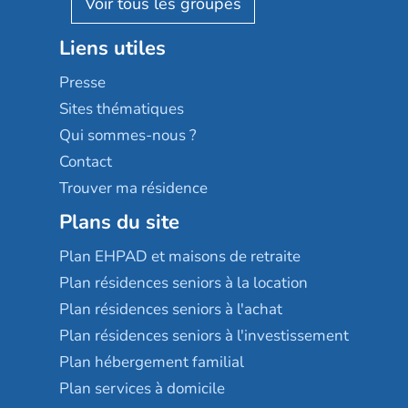
Résidalya
Stella management
Groupe aplus
Liens utiles
Les villages d'or
Sérénys
Presse
Résidences services Villa Médicis
Sites thématiques
Qui sommes-nous ?
Contact
Trouver ma résidence
Plans du site
Plan EHPAD et maisons de retraite
Plan résidences seniors à la location
Plan résidences seniors à l'achat
Plan résidences seniors à l'investissement
Plan hébergement familial
Plan services à domicile