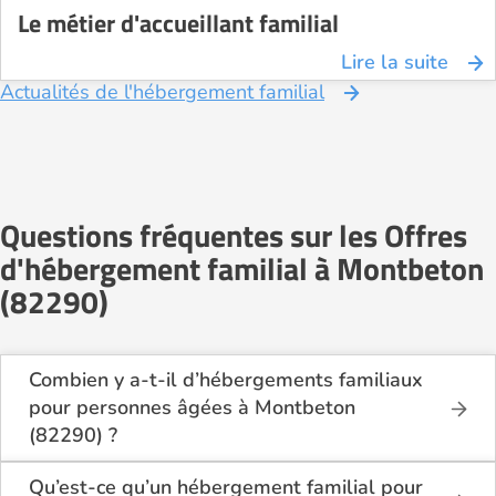
Le métier d'accueillant familial
Lire la suite
Actualités de l'hébergement familial
Questions fréquentes sur les Offres
d'hébergement familial à Montbeton
(82290)
Combien y a-t-il d’hébergements familiaux
pour personnes âgées à Montbeton
(82290) ?
Sur Logement-seniors.com, on recense actuellement
1 hébergements familiaux pour personnes âgées à
Qu’est-ce qu’un hébergement familial pour