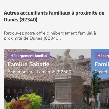
Autres accueillants familiaux à proximité de
Dunes (82340)
Retrouvez notre offre d'hébergement familial à
proximité de Dunes (82340).
Famille Sabatié
Fami
Beaumont-de-Lomagne (82500)
Castel