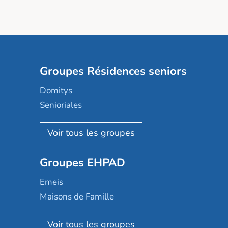
Groupes Résidences seniors
Domitys
Senioriales
Nohée
Les Résidentiels
Ovelia
Groupes EHPAD
Mobicap
Domusvi
Emeis
Happy Senior
Maisons de Famille
Espace et vie
Korian
Aquarelia
Emera