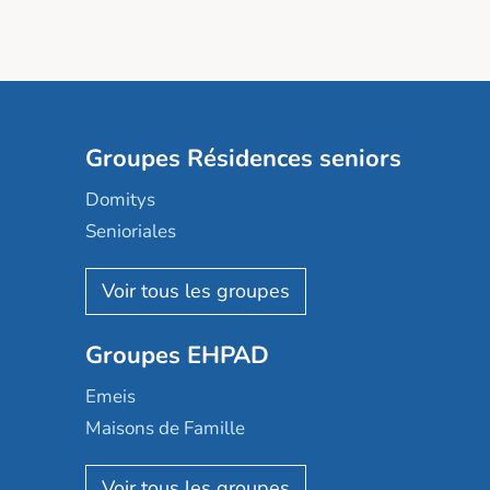
Groupes Résidences seniors
Domitys
Senioriales
Nohée
Les Résidentiels
Ovelia
Groupes EHPAD
Mobicap
Domusvi
Emeis
Happy Senior
Maisons de Famille
Espace et vie
Korian
Aquarelia