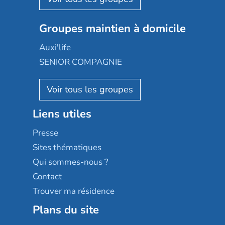
Emera
Nexity edenea
Colisée
Les jardins d'Arcadie
Groupes maintien à domicile
Groupe SOS
Occitalia
Le Noble Âge
Auxi'life
Appartseniors
Almage
SENIOR COMPAGNIE
Villa beausoleil
Pavonis santé
AGE D'OR Services
Reseda
Résidalya
Stella management
Groupe aplus
Liens utiles
Les villages d'or
Sérénys
Presse
Résidences services Villa Médicis
Sites thématiques
Qui sommes-nous ?
Contact
Trouver ma résidence
Plans du site