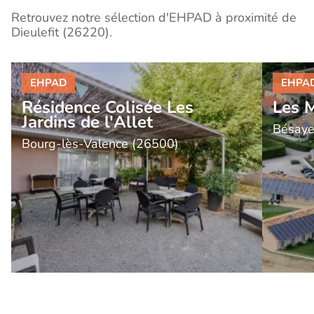
Retrouvez notre sélection d'EHPAD à proximité de
Dieulefit (26220).
Résidence Colisée Les
Les 
Jardins de l'Allet
Bésaye
Bourg-lès-Valence (26500)