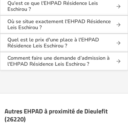
Qu'est ce que l'EHPAD Résidence Leis
Eschirou ?
L'EHPAD Résidence Leis Eschirou est une maison
de retraite médicalisée de type hébergement
Où se situe exactement l'EHPAD Résidence
permanent , située à Dieulefit (26220).
Leis Eschirou ?
L'EHPAD Résidence Leis Eschirou est situé 16 Rue
Des Reymonds à Dieulefit (26220), dans la Drôme
Quel est le prix d'une place à l'EHPAD
(26).
Résidence Leis Eschirou ?
L'EHPAD Résidence Leis Eschirou propose des
logements en chambre simple à partir de 1 860€
Comment faire une demande d’admission à
par mois.
l'EHPAD Résidence Leis Eschirou ?
La demande s’effectue directement via le formulaire
de contact disponible sur Logement-seniors.com.
Après réception, un conseiller reprend contact pour
présenter en détail les disponibilités, les services,
les coûts et les démarches administratives
nécessaires.
Autres EHPAD à proximité de Dieulefit
(26220)