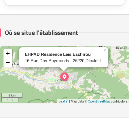
Où se situe l'établissement
×
+
EHPAD Résidence Leis Eschirou
16 Rue Des Reymonds - 26220 Dieulefit
−
2 km
1 mi
Leaflet
| Map data ©
OpenStreetMap
contributors