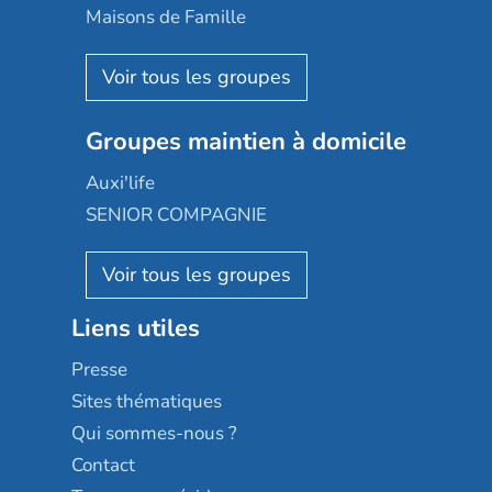
Happy Senior
Maisons de Famille
Espace et vie
Korian
Aquarelia
Emera
Nexity edenea
Colisée
Les jardins d'Arcadie
Groupes maintien à domicile
Groupe SOS
Occitalia
Le Noble Âge
Auxi'life
Appartseniors
Almage
SENIOR COMPAGNIE
Villa beausoleil
Pavonis santé
AGE D'OR Services
Reseda
Résidalya
Stella management
Groupe aplus
Liens utiles
Les villages d'or
Sérénys
Presse
Résidences services Villa Médicis
Sites thématiques
Qui sommes-nous ?
Contact