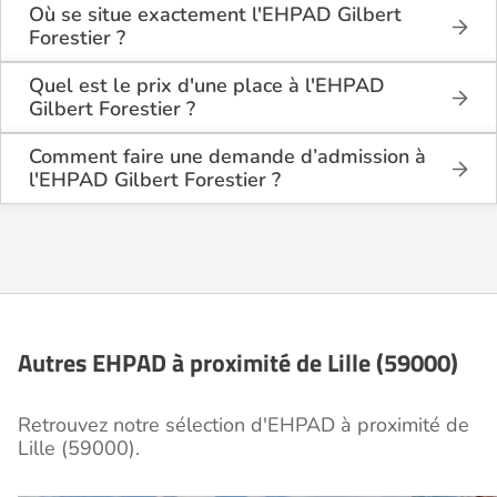
retraite médicalisée de type hébergement
Où se situe exactement l'EHPAD Gilbert
permanent , située à Lille (59000).
Forestier ?
L'EHPAD Gilbert Forestier est situé 952 Avenue De
Dunkerque à Lille (59000), dans le Nord (59).
Quel est le prix d'une place à l'EHPAD
Gilbert Forestier ?
L'EHPAD Gilbert Forestier propose des logements
en chambre simple à partir de 1 953€ par mois.
Comment faire une demande d’admission à
l'EHPAD Gilbert Forestier ?
La demande s’effectue directement via le formulaire
de contact disponible sur Logement-seniors.com.
Après réception, un conseiller reprend contact pour
présenter en détail les disponibilités, les services,
les coûts et les démarches administratives
nécessaires.
Autres EHPAD à proximité de Lille (59000)
Retrouvez notre sélection d'EHPAD à proximité de
Lille (59000).