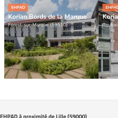
Korian Bords de la Marque
Kori
Forest-sur-Marque (59510)
Roubai
EHPAD à proximité de Lille (59000)