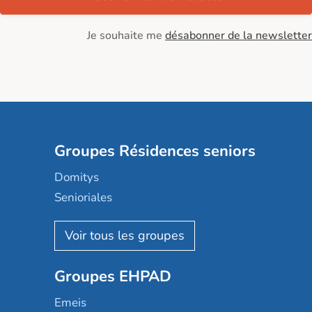
Je souhaite me
désabonner de la newsletter
Groupes Résidences seniors
Domitys
Senioriales
Nohée
Les Résidentiels
Ovelia
Groupes EHPAD
Mobicap
Domusvi
Emeis