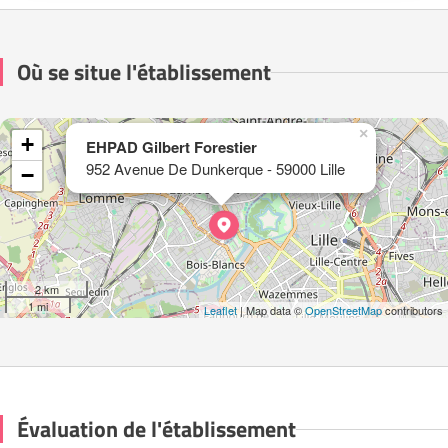
Où se situe l'établissement
×
+
EHPAD Gilbert Forestier
952 Avenue De Dunkerque - 59000 Lille
−
2 km
1 mi
Leaflet
| Map data ©
OpenStreetMap
contributors
Évaluation de l'établissement