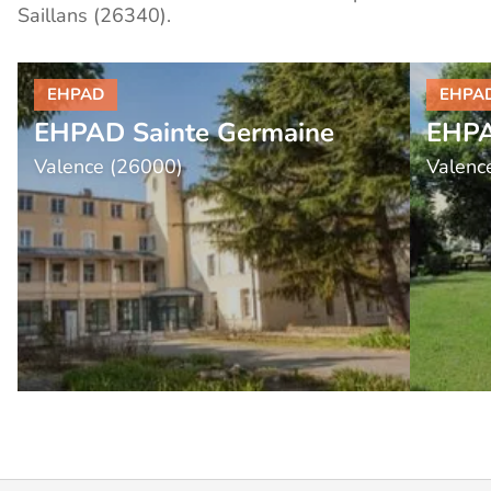
Saillans (26340).
EHPAD Sainte Germaine
EHPA
Valence (26000)
Valenc