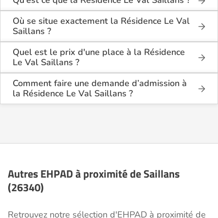
Qu'est ce que la Résidence Le Val Saillans ?
La Résidence Le Val Saillans est une maison de
retraite médicalisée de type hébergement
Où se situe exactement la Résidence Le Val
permanent , située à Saillans (26340).
Saillans ?
La Résidence Le Val Saillans est située Quartier Le
Collet à Saillans (26340), dans la Drôme (26).
Quel est le prix d'une place à la Résidence
Le Val Saillans ?
La Résidence Le Val Saillans propose des
logements en chambre simple à partir de 2 573€
Comment faire une demande d’admission à
par mois, et en chambre double à partir de 2 418€
la Résidence Le Val Saillans ?
par mois.
La demande s’effectue directement via le formulaire
de contact disponible sur Logement-seniors.com.
Après réception, un conseiller reprend contact pour
présenter en détail les disponibilités, les services,
les coûts et les démarches administratives
nécessaires.
Autres EHPAD à proximité de Saillans
(26340)
Retrouvez notre sélection d'EHPAD à proximité de