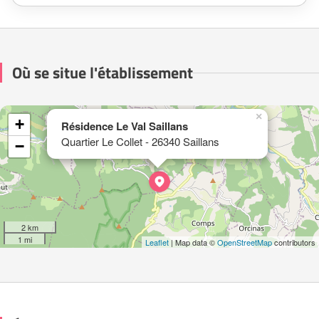
Où se situe l'établissement
×
+
Résidence Le Val Saillans
Quartier Le Collet - 26340 Saillans
−
2 km
1 mi
Leaflet
| Map data ©
OpenStreetMap
contributors