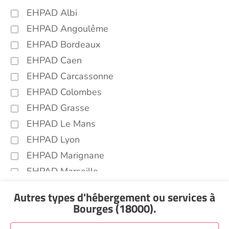
EHPAD Albi
EHPAD Angoulême
EHPAD Bordeaux
EHPAD Caen
EHPAD Carcassonne
EHPAD Colombes
EHPAD Grasse
EHPAD Le Mans
EHPAD Lyon
EHPAD Marignane
EHPAD Marseille
EHPAD Montpellier
Autres types d'hébergement ou services
à
EHPAD Nantes
Bourges (18000)
.
EHPAD Nice