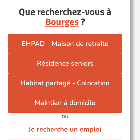
Que recherchez-vous à
Nérondes (18350)
Bourges
?
Précy (18140)
Saint-Amand-Montrond (18200)
Saint-Satur (18300)
EHPAD - Maison de retraite
Sancerre (18300)
Sancoins (18600)
Résidence seniors
Sury-en-Vaux (18300)
Vierzon (18100)
Habitat partagé - Colocation
Maintien à domicile
ou
Je recherche un emploi