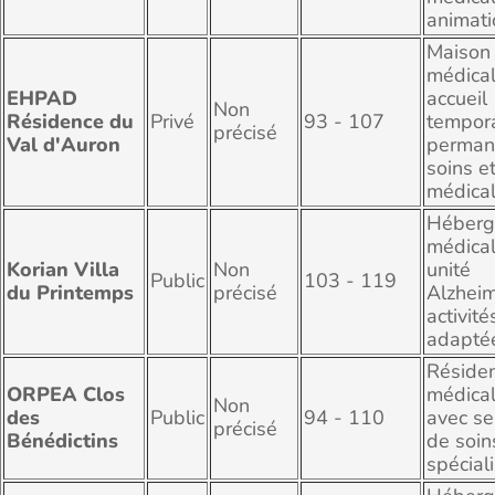
animati
Maison
médical
EHPAD
accueil
Non
Résidence du
Privé
93 - 107
tempora
précisé
Val d'Auron
perman
soins et
médical
Héberg
médical
Korian Villa
Non
unité
Public
103 - 119
du Printemps
précisé
Alzheim
activité
adapté
Réside
ORPEA Clos
médical
Non
des
Public
94 - 110
avec se
précisé
Bénédictins
de soin
spéciali