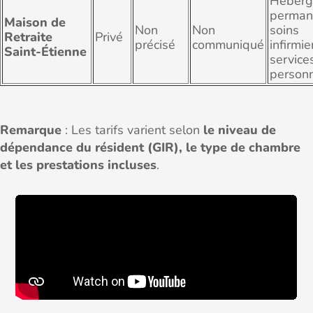
Héberg
perman
Maison de
Non
Non
soins
Retraite
Privé
précisé
communiqué
infirmie
Saint-Étienne
service
personn
Remarque
: Les tarifs varient selon
le niveau de
dépendance du résident (GIR), le type de chambre
et les prestations incluses
.