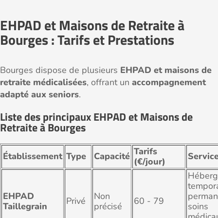
EHPAD et Maisons de Retraite à
Bourges : Tarifs et Prestations
Bourges dispose de plusieurs
EHPAD et maisons de
retraite médicalisées
, offrant un
accompagnement
adapté aux seniors
.
Liste des principaux EHPAD et Maisons de
Retraite à Bourges
Tarifs
Établissement
Type
Capacité
Servic
(€/jour)
Héberg
tempora
EHPAD
Non
perman
Privé
60 - 79
Taillegrain
précisé
soins
médica