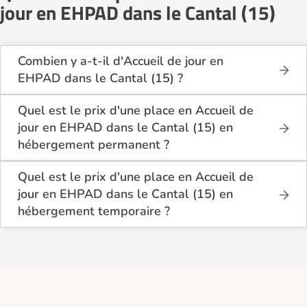
jour en EHPAD dans le Cantal (15)
Combien y a-t-il d'Accueil de jour en
EHPAD dans le Cantal (15) ?
Sur le site Logement-seniors.com, on recense
actuellement 8 Accueil de jour en EHPAD dans
Quel est le prix d'une place en Accueil de
le Cantal (15).
jour en EHPAD dans le Cantal (15) en
hébergement permanent ?
En hébergement permanent, le coût d'une chambre
simple en Accueil de jour en EHPAD dans le Cantal
Quel est le prix d'une place en Accueil de
(15) se situe entre 1 500€ et 2 823€ par mois.
jour en EHPAD dans le Cantal (15) en
hébergement temporaire ?
Pour une chambre double, les prix varient de 1
En hébergement temporaire, le tarif minimum en
440€ à 2 280€ par personne et par mois.
Accueil de jour en EHPAD dans le Cantal (15) est
de 1 740€ par mois pour une chambre simple, et 2
En moyenne, sur les 6 établissements ayant
430€ par mois pour une chambre double.
renseigné leurs tarifs hébergement permanent, le
prix d'une place en chambre simple en Accueil de
jour en EHPAD dans le Cantal (15) se situe autour