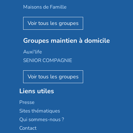
Happy Senior
Maisons de Famille
Espace et vie
Korian
Aquarelia
Emera
Nexity edenea
Colisée
Les jardins d'Arcadie
Groupes maintien à domicile
Groupe SOS
Occitalia
Le Noble Âge
Auxi'life
Appartseniors
Almage
SENIOR COMPAGNIE
Villa beausoleil
Pavonis santé
AGE D'OR Services
Reseda
Résidalya
Stella management
Groupe aplus
Liens utiles
Les villages d'or
Sérénys
Presse
Résidences services Villa Médicis
Sites thématiques
Qui sommes-nous ?
Contact