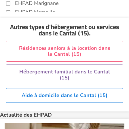
EHPAD Marignane
EHPAD Marseille
EHPAD Montpellier
Autres types d'hébergement ou services
EHPAD Nantes
dans le Cantal (15)
.
EHPAD Nice
EHPAD Paris
Résidences seniors à la location dans
le Cantal (15)
EHPAD Royan
EHPAD Saint-Etienne
Hébergement familial dans le Cantal
EHPAD Toulouse
(15)
EHPAD Tours
EHPAD Troyes
Aide à domicile dans le Cantal (15)
Recherche par ville
Actualité des EHPAD