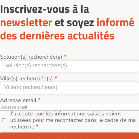
Inscrivez-vous à la
de 1 975€ par mois, et 1 780€ / pers. par mois pour
une chambre double.
newsletter
et soyez
informé
des dernières actualités
Solution(s) recherchée(s)
Ville(s) recherchée(s)
Adresse email
J'accepte que les informations saisies soient
utilisées pour me recontacter dans le cadre de ma
recherche