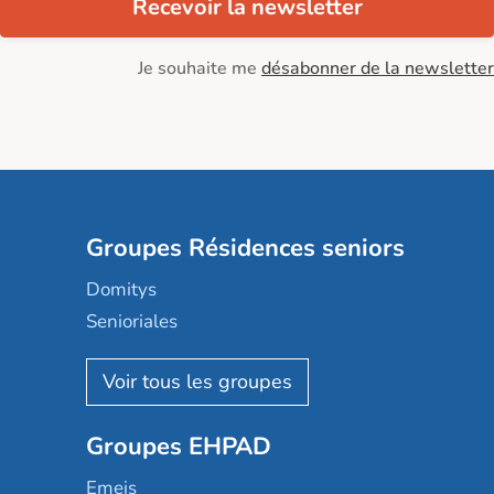
Recevoir la newsletter
Je souhaite me
désabonner de la newsletter
Groupes Résidences seniors
Domitys
Senioriales
Nohée
Les Résidentiels
Ovelia
Groupes EHPAD
Mobicap
Domusvi
Emeis