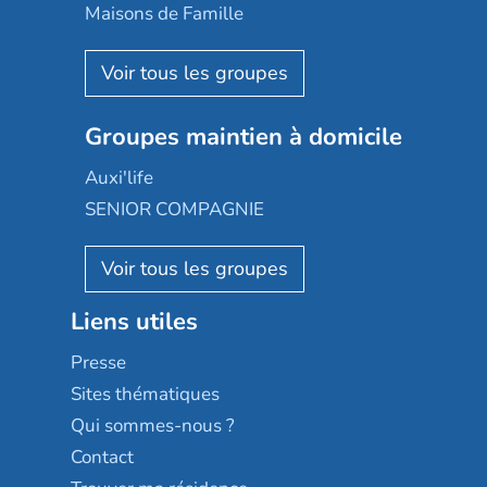
Happy Senior
Maisons de Famille
Espace et vie
Korian
Aquarelia
Emera
Nexity edenea
Colisée
Les jardins d'Arcadie
Groupes maintien à domicile
Groupe SOS
Occitalia
Le Noble Âge
Auxi'life
Appartseniors
Almage
SENIOR COMPAGNIE
Villa beausoleil
Pavonis santé
AGE D'OR Services
Reseda
Résidalya
Stella management
Groupe aplus
Liens utiles
Les villages d'or
Sérénys
Presse
Résidences services Villa Médicis
Sites thématiques
Qui sommes-nous ?
Contact