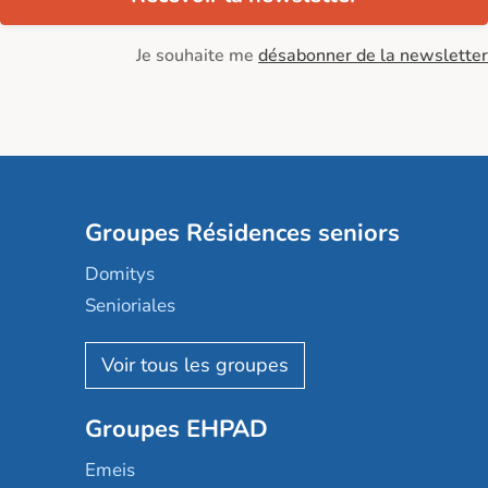
Je souhaite me
désabonner de la newsletter
Groupes Résidences seniors
Domitys
Senioriales
Nohée
Les Résidentiels
Ovelia
Groupes EHPAD
Mobicap
Domusvi
Emeis