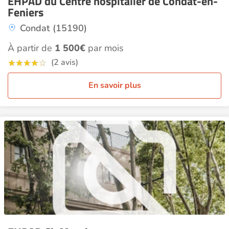
EHPAD du Centre hospitalier de Condat-en-
Feniers
Condat (15190)
À partir de
1 500€
par mois
(2 avis)
En savoir plus