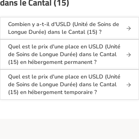
dans le Cantal (15)
Combien y a-t-il d'USLD (Unité de Soins de
Longue Durée) dans le Cantal (15) ?
Sur le site Logement-seniors.com, on recense
actuellement 8 USLD (Unité de Soins de Longue
Quel est le prix d'une place en USLD (Unité
Durée) dans le Cantal (15).
de Soins de Longue Durée) dans le Cantal
(15) en hébergement permanent ?
En hébergement permanent, le coût d'une chambre
simple en USLD (Unité de Soins de Longue Durée)
Quel est le prix d'une place en USLD (Unité
dans le Cantal (15) se situe entre 1 500€ et 2 823€
de Soins de Longue Durée) dans le Cantal
par mois.
(15) en hébergement temporaire ?
En hébergement temporaire, le tarif minimum en
Pour une chambre double, les prix varient de 1
USLD (Unité de Soins de Longue Durée) dans
380€ à 1 680€ par personne et par mois.
le Cantal (15) est de 1 020€ par mois pour une
chambre simple, et 870€ par mois pour une
En moyenne, sur les 4 établissements ayant
chambre double.
renseigné leurs tarifs hébergement permanent, le
prix d'une place en chambre simple en USLD (Unité