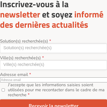
Inscrivez-vous à la
de Soins de Longue Durée) dans le Cantal (15) se
situe autour de 1 876€ par mois, et 1 520€ / pers.
newsletter
et soyez
informé
par mois pour une chambre double.
des dernières actualités
Solution(s) recherchée(s)
Ville(s) recherchée(s)
Adresse email
J'accepte que les informations saisies soient
utilisées pour me recontacter dans le cadre de ma
recherche
Recevoir la newsletter