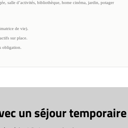
gée, salle d’activités, bibliothèque, home cinéma, jardin, potager
matrice de vie).
actifs sur place.
s obligation.
avec un séjour temporaire