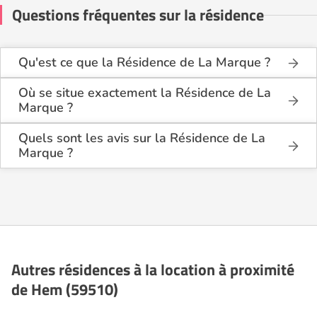
Questions fréquentes sur la résidence
Qu'est ce que la Résidence de La Marque ?
La Résidence de La Marque est une résidence
seniors de type foyer logement - résidence
Où se situe exactement la Résidence de La
autonomie .
Marque ?
La Résidence de La Marque est située 31 Rue Du
Cette résidence du secteur privé se situe à Hem
Docteur Coubronne à Hem (59510), dans le Nord
Quels sont les avis sur la Résidence de La
(59510).
(59).
Marque ?
Il y a 2 avis déposé(s) sur la Résidence de La
Marque : elle a reçu la note moyenne de 4,6/5 pour
l'ensemble de ses prestations.
Autres résidences à la location à proximité
de Hem (59510)