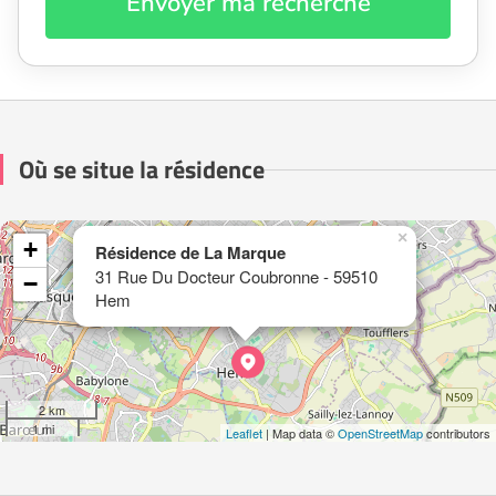
Envoyer ma recherche
Où se situe la résidence
×
+
Résidence de La Marque
31 Rue Du Docteur Coubronne - 59510
−
Hem
2 km
1 mi
Leaflet
| Map data ©
OpenStreetMap
contributors