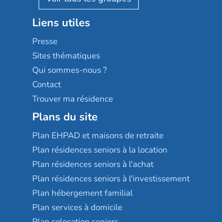
Stella management
Groupe aplus
Liens utiles
Les villages d'or
Sérénys
Presse
Résidences services Villa Médicis
Sites thématiques
Qui sommes-nous ?
Contact
Trouver ma résidence
Plans du site
Plan EHPAD et maisons de retraite
Plan résidences seniors à la location
Plan résidences seniors à l'achat
Plan résidences seniors à l'investissement
Plan hébergement familial
Plan services à domicile
Plan colocation seniors