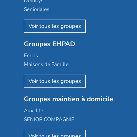
Domitys
Senioriales
Nohée
Les Résidentiels
Ovelia
Groupes EHPAD
Mobicap
Domusvi
Emeis
Happy Senior
Maisons de Famille
Espace et vie
Korian
Aquarelia
Emera
Nexity edenea
Colisée
Les jardins d'Arcadie
Groupes maintien à domicile
Groupe SOS
Occitalia
Le Noble Âge
Auxi'life
Appartseniors
Almage
SENIOR COMPAGNIE
Villa beausoleil
Pavonis santé
AGE D'OR Services
Reseda
Résidalya