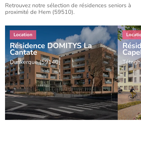
Retrouvez notre sélection de résidences seniors à
proximité de Hem (59510).
Résidence DOMITYS La
Rési
Cantate
Cape
Dunkerque (59140)
Tétegh