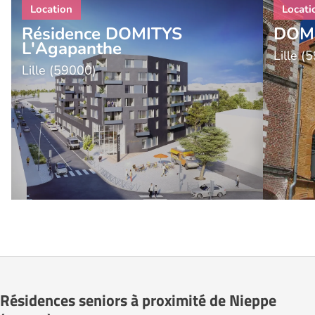
Résidence DOMITYS
DOMI
L'Agapanthe
Lille (
Lille (59000)
Résidences seniors à proximité de Nieppe