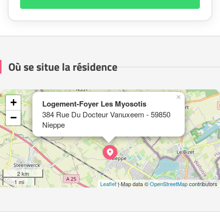
Où se situe la résidence
×
+
Logement-Foyer Les Myosotis
384 Rue Du Docteur Vanuxeem - 59850
−
Nieppe
2 km
1 mi
Leaflet
| Map data ©
OpenStreetMap
contributors