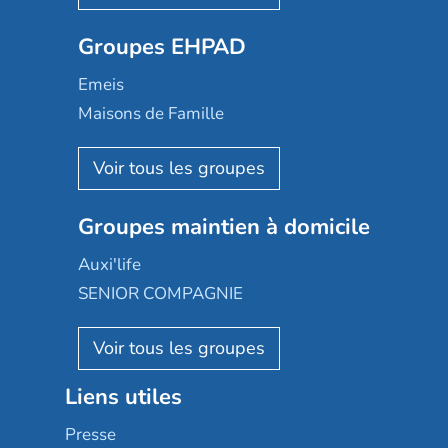
Ovelia
Groupes EHPAD
Mobicap
Domusvi
Emeis
Happy Senior
Maisons de Famille
Espace et vie
Korian
Aquarelia
Emera
Nexity edenea
Colisée
Les jardins d'Arcadie
Groupes maintien à domicile
Groupe SOS
Occitalia
Le Noble Âge
Auxi'life
Appartseniors
Almage
SENIOR COMPAGNIE
Villa beausoleil
Pavonis santé
AGE D'OR Services
Reseda
Résidalya
Stella management
Groupe aplus
Liens utiles
Les villages d'or
Sérénys
Presse