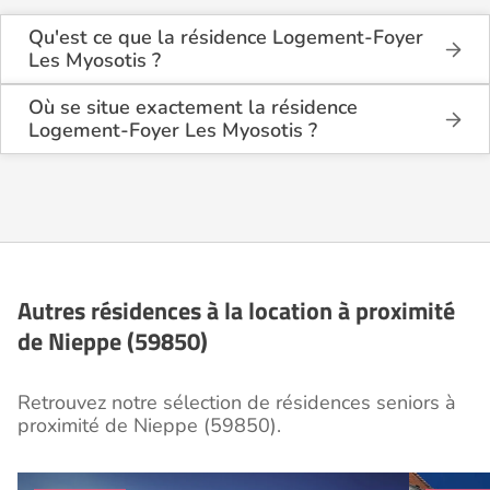
Qu'est ce que la résidence Logement-Foyer
Les Myosotis ?
La résidence Logement-Foyer Les Myosotis est une
résidence seniors de type foyer logement -
Où se situe exactement la résidence
résidence autonomie .
Logement-Foyer Les Myosotis ?
La résidence Logement-Foyer Les Myosotis est
Cette résidence du secteur privé se situe à Nieppe
située 384 Rue Du Docteur Vanuxeem à Nieppe
(59850).
(59850), dans le Nord (59).
Autres résidences à la location à proximité
de Nieppe (59850)
Retrouvez notre sélection de résidences seniors à
proximité de Nieppe (59850).