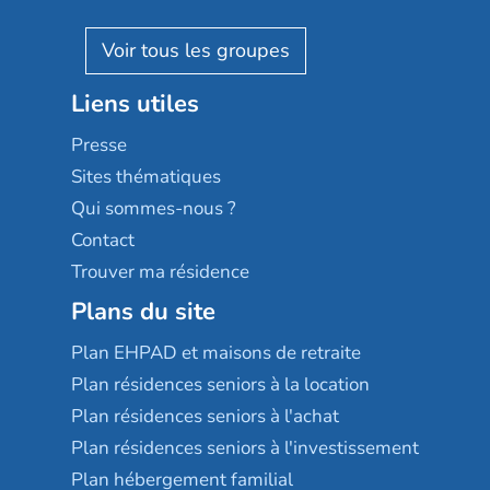
Villa beausoleil
Pavonis santé
AGE D'OR Services
Reseda
Résidalya
Stella management
Groupe aplus
Liens utiles
Les villages d'or
Sérénys
Presse
Résidences services Villa Médicis
Sites thématiques
Qui sommes-nous ?
Contact
Trouver ma résidence
Plans du site
Plan EHPAD et maisons de retraite
Plan résidences seniors à la location
Plan résidences seniors à l'achat
Plan résidences seniors à l'investissement
Plan hébergement familial