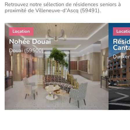
Retrouvez notre sélection de résidences seniors à
proximité de Villeneuve-d'Ascq (59491).
Nohée Douai
Rési
Cant
Douai (59500)
Dunker