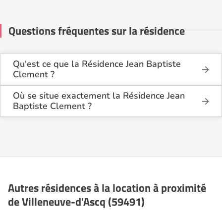
Questions fréquentes sur la résidence
Qu'est ce que la Résidence Jean Baptiste
Clement ?
La Résidence Jean Baptiste Clement est une
résidence seniors de type foyer logement -
Où se situe exactement la Résidence Jean
résidence autonomie .
Baptiste Clement ?
La Résidence Jean Baptiste Clement est située 3
Cette résidence du secteur privé se situe à
Rue Copenhague à Villeneuve-d'Ascq (59491),
Villeneuve-d'Ascq (59491).
dans le Nord (59).
Autres résidences à la location à proximité
de Villeneuve-d'Ascq (59491)