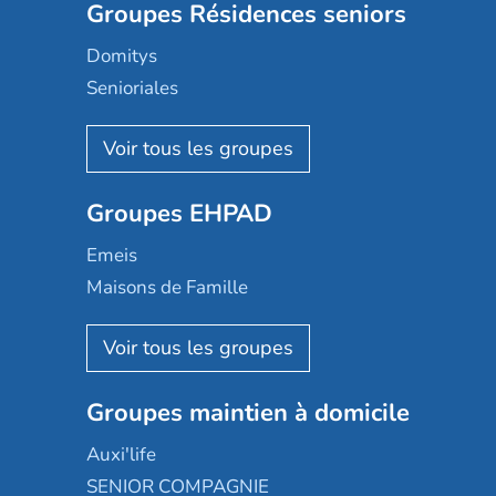
Groupes Résidences seniors
Domitys
Senioriales
Nohée
Les Résidentiels
Ovelia
Groupes EHPAD
Mobicap
Domusvi
Emeis
Happy Senior
Maisons de Famille
Espace et vie
Korian
Aquarelia
Emera
Nexity edenea
Colisée
Les jardins d'Arcadie
Groupes maintien à domicile
Groupe SOS
Occitalia
Le Noble Âge
Auxi'life
Appartseniors
Almage
SENIOR COMPAGNIE