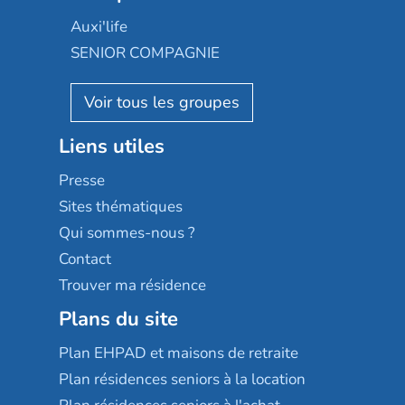
Occitalia
Le Noble Âge
Auxi'life
Appartseniors
Almage
SENIOR COMPAGNIE
Villa beausoleil
Pavonis santé
AGE D'OR Services
Reseda
Résidalya
Stella management
Groupe aplus
Liens utiles
Les villages d'or
Sérénys
Presse
Résidences services Villa Médicis
Sites thématiques
Qui sommes-nous ?
Contact
Trouver ma résidence
Plans du site
Plan EHPAD et maisons de retraite
Plan résidences seniors à la location