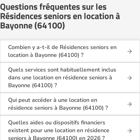
Questions fréquentes sur les
Résidences seniors en location à
Bayonne (64100)
Combien y a-t-il de Résidences seniors en
location à Bayonne (64100) ?
Sur le site Logement-seniors.com, on recense
actuellement 2 Résidences seniors en location à
Quels services sont habituellement inclus
Bayonne (64100).
dans une location en résidence seniors à
Bayonne (64100) ?
En location à Bayonne (64100), la résidence seniors
inclut généralement : l’entretien des espaces
Qui peut accéder à une location en
communs, l’accès à des activités, la présence d’un
résidence seniors à Bayonne (64100) ?
accueil / surveillance, la restauration ou service
La location en résidence seniors à Bayonne (64100)
repas optionnel. Certains services sont optionnels et
s’adresse aux personnes autonomes souhaitant un
Quelles aides ou dispositifs financiers
peuvent faire monter le tarif.
logement adapté, sécurisé et convivial. Il est
existent pour une location en résidence
conseillé d’avoir environ 60 ans ou plus, bien que
seniors à Bayonne (64100) en 2026 ?