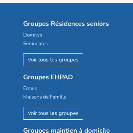
Groupes Résidences seniors
Domitys
Senioriales
Nohée
Les Résidentiels
Ovelia
Groupes EHPAD
Mobicap
Domusvi
Emeis
Happy Senior
Maisons de Famille
Espace et vie
Korian
Aquarelia
Emera
Nexity edenea
Colisée
Les jardins d'Arcadie
Groupes maintien à domicile
Groupe SOS