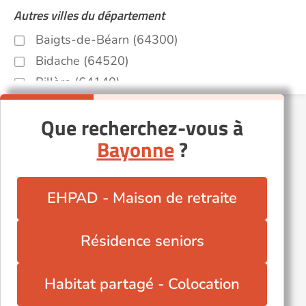
Autres villes du département
Baigts-de-Béarn (64300)
Bidache (64520)
Billère (64140)
Bizanos (64320)
Que recherchez-vous à
Jurançon (64110)
Bayonne
?
Lasseube (64290)
Morlaàs (64160)
Oloron-Sainte-Marie (64400)
EHPAD - Maison de retraite
Thèze (64450)
Urepel (64430)
Résidence seniors
Habitat partagé - Colocation