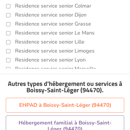
Residence service senior Colmar
Residence service senior Dijon
Residence service senior Grasse
Residence service senior Le Mans
Residence service senior Lille
Residence service senior Limoges
Residence service senior Lyon
Residence service senior Marseille
Residence service senior Montpellier
Autres types d'hébergement ou services
à
Residence service senior Montélimar
Boissy-Saint-Léger (94470)
.
Residence service senior Nantes
Residence service senior Nîmes
EHPAD à Boissy-Saint-Léger (94470)
Residence service senior Orléans
Residence service senior Perpignan
Hébergement familial à Boissy-Saint-
Léger (94470)