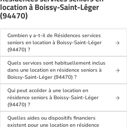
location à Boissy-Saint-Léger
(94470)
Combien y a-t-il de Résidences services
seniors en location à Boissy-Saint-Léger
(94470) ?
Sur le site Logement-seniors.com, on recense
actuellement 1 Résidences services seniors en
Quels services sont habituellement inclus
location à Boissy-Saint-Léger (94470).
dans une location en résidence seniors à
Boissy-Saint-Léger (94470) ?
En location à Boissy-Saint-Léger (94470), la
résidence seniors inclut généralement : l’entretien
Qui peut accéder à une location en
des espaces communs, l’accès à des activités, la
résidence seniors à Boissy-Saint-Léger
présence d’un accueil / surveillance, la restauration
(94470) ?
ou service repas optionnel. Certains services sont
La location en résidence seniors à Boissy-Saint-
optionnels et peuvent faire monter le tarif.
Léger (94470) s’adresse aux personnes autonomes
Quelles aides ou dispositifs financiers
souhaitant un logement adapté, sécurisé et
existent pour une location en résidence