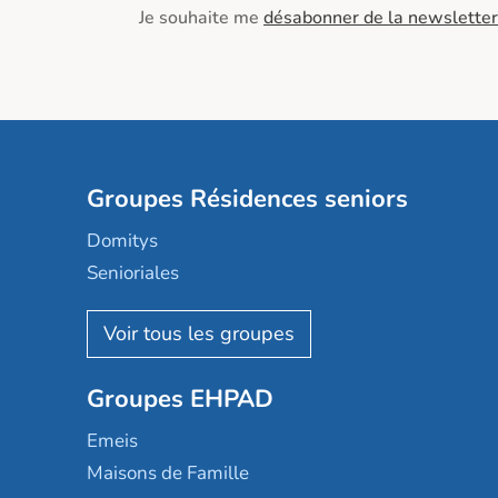
Je souhaite me
désabonner de la newsletter
Groupes Résidences seniors
Domitys
Senioriales
Nohée
Les Résidentiels
Ovelia
Groupes EHPAD
Mobicap
Domusvi
Emeis
Happy Senior
Maisons de Famille