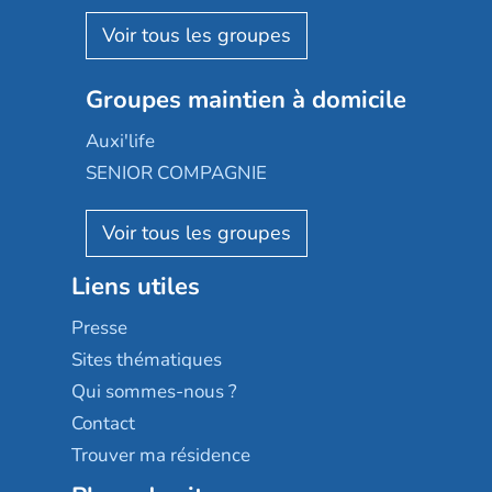
Espace et vie
Korian
Aquarelia
Emera
Nexity edenea
Colisée
Les jardins d'Arcadie
Groupes maintien à domicile
Groupe SOS
Occitalia
Le Noble Âge
Auxi'life
Appartseniors
Almage
SENIOR COMPAGNIE
Villa beausoleil
Pavonis santé
AGE D'OR Services
Reseda
Résidalya
Stella management
Groupe aplus
Liens utiles
Les villages d'or
Sérénys
Presse
Résidences services Villa Médicis
Sites thématiques
Qui sommes-nous ?
Contact
Trouver ma résidence