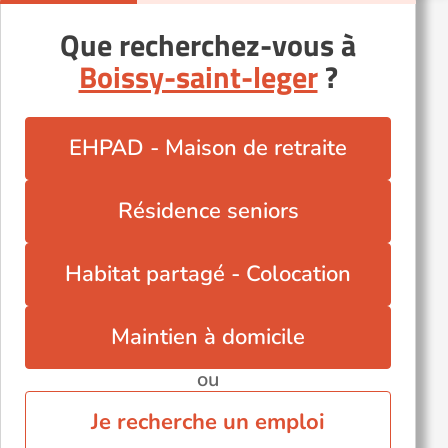
Champigny-sur-Marne (94500)
Que recherchez-vous à
Choisy-le-Roi (94600)
Boissy-saint-leger
?
Ivry-sur-Seine (94200)
Limeil-Brévannes (94450)
Villecresnes (94440)
EHPAD - Maison de retraite
Résidence seniors
Habitat partagé - Colocation
Maintien à domicile
ou
Je recherche un emploi