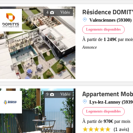
Résidence DOMITY
4
Vidéo
Valenciennes (59300)
Logements disponibles
À partir de
1 249€
par moi
Annonce
Appartement Mobi
9
Vidéo
Lys-lez-Lannoy (5939
Logements disponibles
À partir de
970€
par mois
(1 avis)