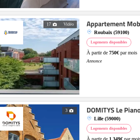
Appartement Mob
17
Vidéo
Roubaix (59100)
Logements disponibles
À partir de
750€
par mois
Annonce
DOMITYS Le Pian
3
Lille (59000)
Logements disponibles
À partir de
1 349€
par moi