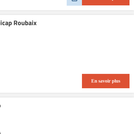
icap Roubaix
En savoir plus
o
s