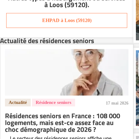
à Loos (59120)
.
Résidence senior à la location Orléans
Résidence senior à la location Perpignan
EHPAD à Loos (59120)
Résidence senior à la location Reims
Résidence senior à la location Rennes
Actualité des résidences seniors
Résidence senior à la location Strasbourg
Résidence senior à la location Toulouse
Recherche par ville
17 mai 2026
Résidences seniors en France : 108 000
logements, mais est-ce assez face au
choc démographique de 2026 ?
Le secteur des résidences seniors affiche une