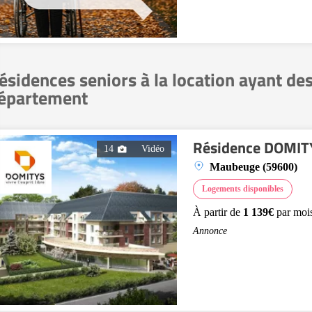
ésidences seniors à la location ayant de
épartement
Résidence DOMITYS
14
Vidéo
Maubeuge (59600)
Logements disponibles
À partir de
1 139€
par moi
Annonce