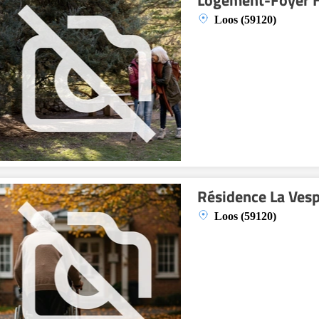
Logement-Foyer H
Loos (59120)
Résidence La Ves
Loos (59120)