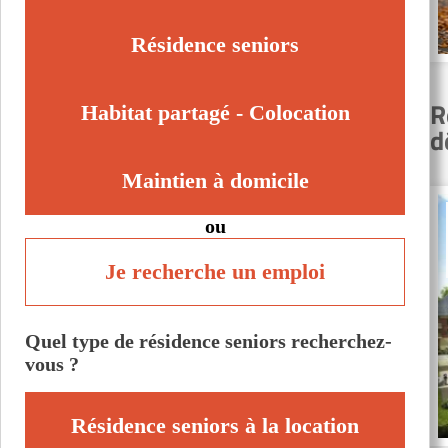
Wasquehal (59290)
Résidence seniors
R
Habitat partagé - Colocation
d
Maintien à domicile
ou
Je recherche un emploi
Quel type de résidence seniors recherchez-
vous ?
Résidence seniors à la location