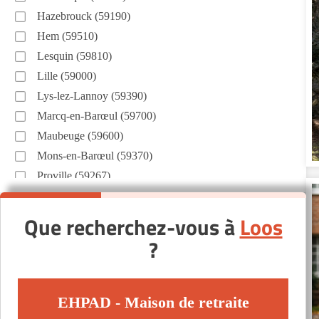
Hazebrouck (59190)
Hem (59510)
Lesquin (59810)
Lille (59000)
Lys-lez-Lannoy (59390)
Marcq-en-Barœul (59700)
Maubeuge (59600)
Mons-en-Barœul (59370)
Proville (59267)
Roubaix (59100)
Saint-André-lez-Lille (59350)
Que recherchez-vous à
Loos
Saint-Saulve (59880)
?
Tourcoing (59200)
Téteghem (59229)
Valenciennes (59300)
EHPAD - Maison de retraite
Villeneuve-d'Ascq (59491)