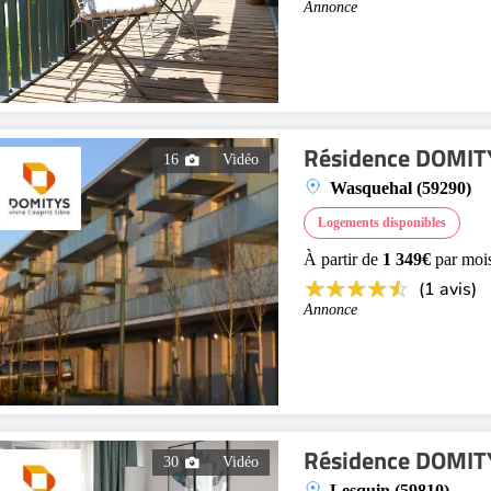
Annonce
Résidence DOMITY
16
Vidéo
Wasquehal (59290)
Logements disponibles
À partir de
1 349€
par moi
(1 avis)
Annonce
Résidence DOMITY
30
Vidéo
Lesquin (59810)