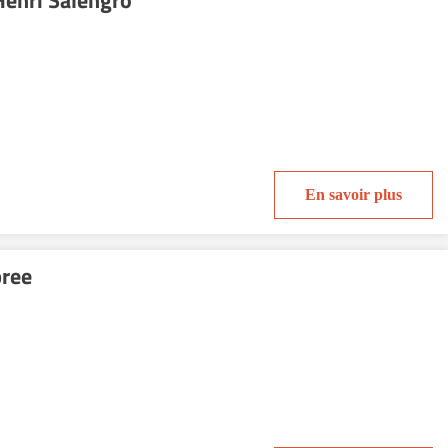
enri Salengro
En savoir plus
pree