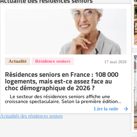
Actualité des résidences seniors
Résidence senior à la location Nîmes
Résidence senior à la location Orléans
Résidence senior à la location Perpignan
Résidence senior à la location Reims
Résidence senior à la location Rennes
Résidence senior à la location Strasbourg
Résidence senior à la location Toulouse
17 mai 2026
Recherche par ville
Résidences seniors en France : 108 000
logements, mais est-ce assez face au
choc démographique de 2026 ?
Le secteur des résidences seniors affiche une
croissance spectaculaire. Selon la première édition...
Lire la suite
Actualités des résidences seniors