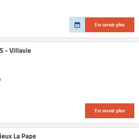
En savoir plus
- Villavie
s
En savoir plus
lieux La Pape