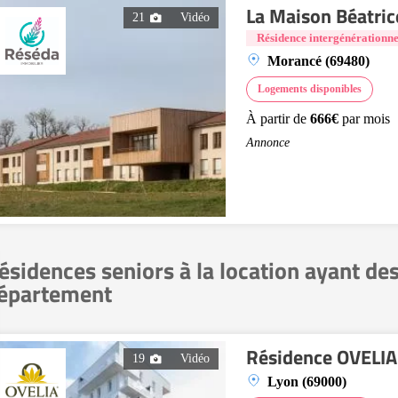
La Maison Béatric
21
Vidéo
Résidence intergénérationne
Morancé (69480)
Logements disponibles
À partir de
666€
par mois
Annonce
ésidences seniors à la location ayant de
épartement
Résidence OVELIA 
19
Vidéo
Lyon (69000)