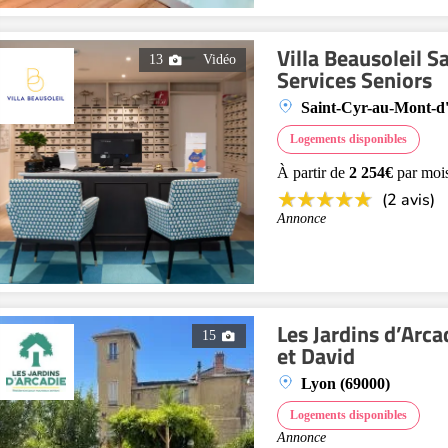
Villa Beausoleil 
13
Vidéo
Services Seniors
Saint-Cyr-au-Mont-d
Logements disponibles
À partir de
2 254€
par moi
(2 avis)
Annonce
Les Jardins d’Arc
15
et David
Lyon (69000)
Logements disponibles
Annonce