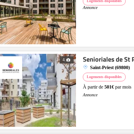
Logements disponibles
Annonce
Senioriales de St 
4
Saint-Priest (69800)
Logements disponibles
À partir de
501€
par mois
Annonce