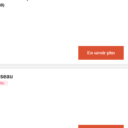
40)
En savoir plus
sseau
lle