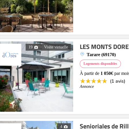
LES MONTS DORES 
19
Visite virtuelle
Tarare (69170)
Logements disponibles
À partir de
1 050€
par moi
(1 avis)
Annonce
Senioriales de Ril
4