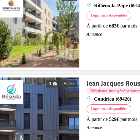
Rillieux-la-Pape (691
Logements disponibles
À partir de
683€
par mois
Annonce
Jean Jacques Rou
8
Vidéo
Résidence intergénérationne
Condrieu (69420)
Logements disponibles
À partir de
529€
par mois
Annonce