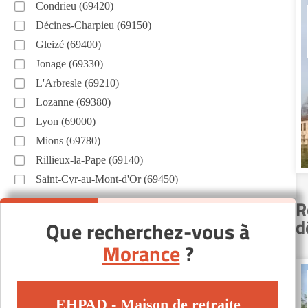
Condrieu (69420)
Décines-Charpieu (69150)
Gleizé (69400)
Jonage (69330)
L'Arbresle (69210)
Lozanne (69380)
Lyon (69000)
Mions (69780)
Rillieux-la-Pape (69140)
Saint-Cyr-au-Mont-d'Or (69450)
Saint-Priest (69800)
R
Simandres (69360)
d
Que recherchez-vous à
Tarare (69170)
Morance
?
Tassin-la-Demi-Lune (69160)
Villefranche-sur-Saône (69400)
Villeurbanne (69100)
EHPAD - Maison de retraite