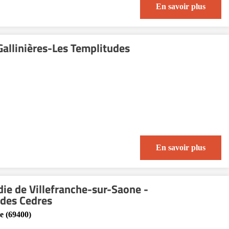
En savoir plus
Gallinières-Les Templitudes
En savoir plus
die de Villefranche-sur-Saone -
 des Cedres
e (69400)