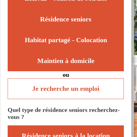
Autres villes du département
Bron (69500)
Résidence seniors
Caluire-et-Cuire (69300)
Vénissieux (69200)
Habitat partagé - Colocation
Maintien à domicile
ou
Je recherche un emploi
Quel type de résidence seniors recherchez-
vous ?
Résidence seniors à la location