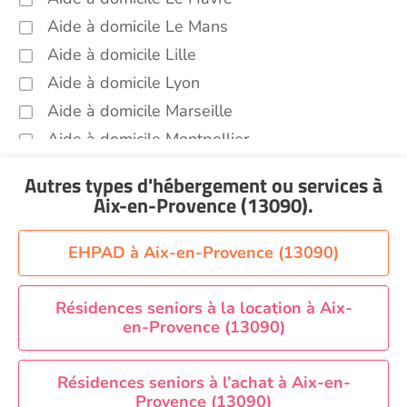
Promenade animaux de compagnie Aix-en-
Aide à domicile Le Mans
Provence (13090)
Aide à domicile Lille
Soins esthétiques Aix-en-Provence (13090)
Aide à domicile Lyon
Autres aides à domicile Aix-en-Provence
Aide à domicile Marseille
(13090)
Aide à domicile Montpellier
Voir toutes les aides à domicile à Aix-en-Provence
Aide à domicile Nantes
(13090)
Autres types d'hébergement ou services
à
Aide à domicile Nice
Aix-en-Provence (13090)
.
Aide à domicile Nîmes
Aide à domicile Orléans
EHPAD à Aix-en-Provence (13090)
Aide à domicile Paris
Aide à domicile Perpignan
Résidences seniors à la location à Aix-
en-Provence (13090)
Aide à domicile Rennes
Aide à domicile Saint-Etienne
Résidences seniors à l’achat à Aix-en-
Aide à domicile Toulouse
Provence (13090)