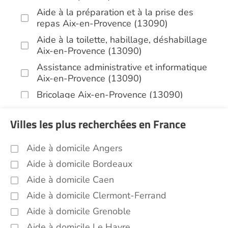
Aide à la préparation et à la prise des
repas Aix-en-Provence (13090)
Aide à la toilette, habillage, déshabillage
Aix-en-Provence (13090)
Assistance administrative et informatique
Aix-en-Provence (13090)
Bricolage Aix-en-Provence (13090)
Garde de nuit Aix-en-Provence (13090)
Villes les plus recherchées en France
Jardinage Aix-en-Provence (13090)
Aide aux courses Aix-en-Provence (13090)
Aide à domicile Angers
Entretien du cadre de vie, ménage,
Aide à domicile Bordeaux
repassage, gestion du linge Aix-en-
Aide à domicile Caen
Provence (13090)
Aide à domicile Clermont-Ferrand
Portage de repas Aix-en-Provence (13090)
Aide à domicile Grenoble
Sorties (promenades, rendez-vous
médicaux...) Aix-en-Provence (13090)
Aide à domicile Le Havre