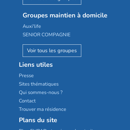
Nexity edenea
Colisée
Les jardins d'Arcadie
Groupes maintien à domicile
Groupe SOS
Occitalia
Le Noble Âge
Auxi'life
Appartseniors
Almage
SENIOR COMPAGNIE
Villa beausoleil
Pavonis santé
AGE D'OR Services
Reseda
Résidalya
Stella management
Groupe aplus
Liens utiles
Les villages d'or
Sérénys
Presse
Résidences services Villa Médicis
Sites thématiques
Qui sommes-nous ?
Contact
Trouver ma résidence
Plans du site