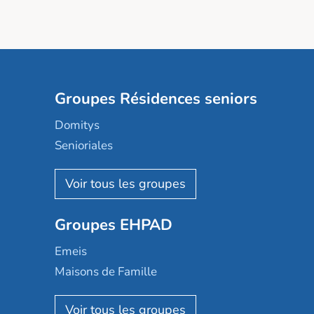
Groupes Résidences seniors
Domitys
Senioriales
Nohée
Les Résidentiels
Ovelia
Groupes EHPAD
Mobicap
Domusvi
Emeis
Happy Senior
Maisons de Famille
Espace et vie
Korian
Aquarelia
Emera